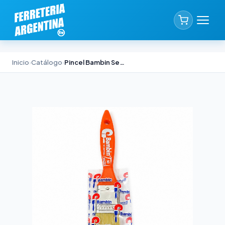
Inicio
›
Catálogo
›
Pincel Bambin Serie 50 N°10 Cerda China Blanca