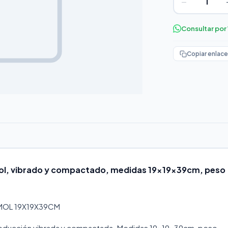
−
Consultar po
Copiar enlace
mol, vibrado y compactado, medidas 19x19x39cm, peso
MOL 19X19X39CM
roducción vibrada y compactada. Medidas 19x19x39cm, peso