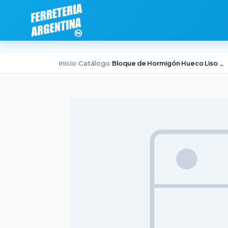
Inicio
›
Catálogo
›
Bloque de Hormigón Hueco Liso Premol 19x19x39cm 14kg