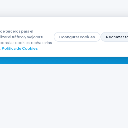
de terceros para el
zar el tráfico y mejorar tu
Configurar cookies
Rechazar t
odas las cookies, rechazarlas
.
Política de Cookies
.
NAVEGACIÓN
CONTACTO
Inicio
+54 9 280 466-6793
Catálogo
ferreteriaargrw@gma
Nuestras Sucursales
Trabajá con Nosotros
Playa unión, Chubut