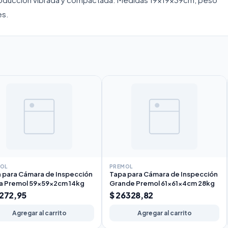
es.
OL
PREMOL
 para Cámara de Inspección
Tapa para Cámara de Inspección
a Premol 59x59x2cm 14kg
Grande Premol 61x61x4cm 28kg
7272,95
$ 26328,82
Agregar al carrito
Agregar al carrito