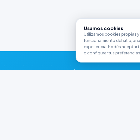
Usamos cookies
Utilizamos cookies propias y 
funcionamiento del sitio, anali
experiencia. Podés aceptar t
o configurar tus preferencias
FERRETERÍA ARGENTINA
RW
Líderes en herramientas industriales y
materiales de construcción en Rawson y
Playa Unión. Potenciamos tus proyectos con
calidad garantizada.