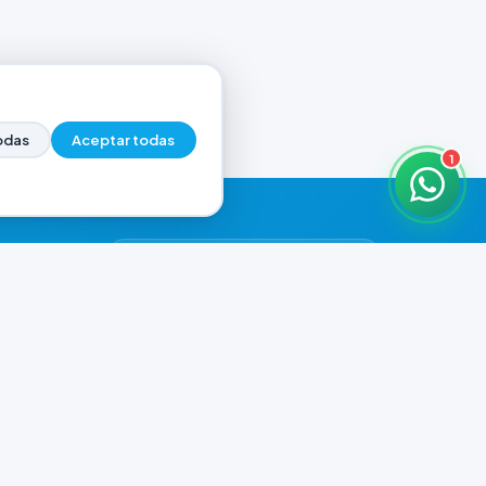
odas
Aceptar todas
1
HORARIOS DE ATENCIÓN
Casa Central
ABIERTO
07:00 - 18:30
Murga
CERRADO
il.com
08:00 - 13:00
Playa Unión
CERRADO
08:00 - 13:00
Prefar
ABIERTO
07:00 - 18:00