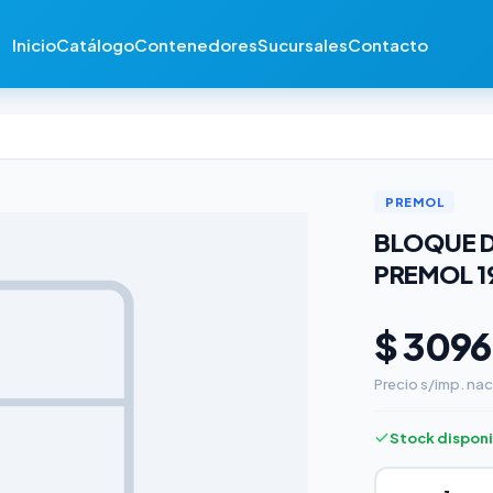
Inicio
Catálogo
Contenedores
Sucursales
Contacto
PREMOL
BLOQUE D
PREMOL 1
$ 3096
Precio s/imp. nac
Stock dispon