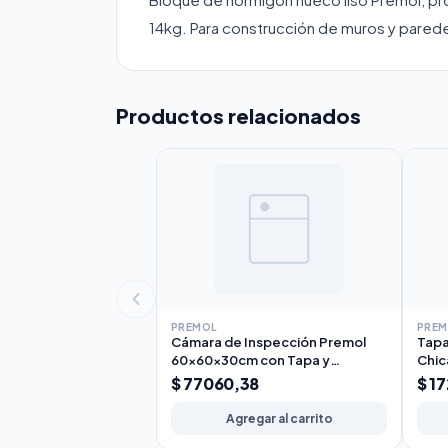
14kg. Para construcción de muros y pared
Productos relacionados
PREMOL
PREM
Cámara de Inspección Premol
Tapa
60x60x30cm con Tapa y
Chic
Contratapa 82kg
$ 77060,38
$ 1
Agregar al carrito