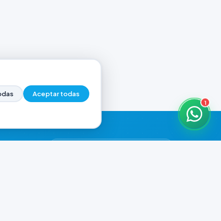
odas
Aceptar todas
1
HORARIOS DE ATENCIÓN
Casa Central
ABIERTO
07:00 - 20:00
Murga
ABIERTO
il.com
08:00 - 13:00 / 15:30 - 19:30
Playa Unión
ABIERTO