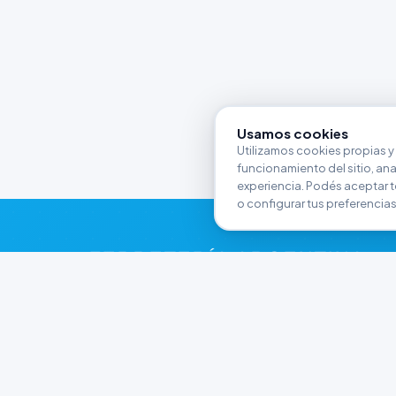
Usamos cookies
Utilizamos cookies propias y 
funcionamiento del sitio, anali
experiencia. Podés aceptar t
o configurar tus preferencias
FERRETERÍA ARGENTINA
RW
Líderes en herramientas industriales y
materiales de construcción en Rawson y
Playa Unión. Potenciamos tus proyectos con
calidad garantizada.