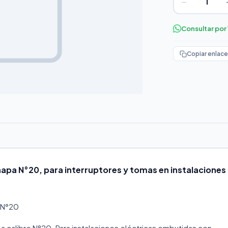
−
Consultar po
Copiar enlace
pa N°20, para interruptores y tomas en instalaciones
 N°20
 calibre N°20. Para instalaciones eléctricas embutidas con