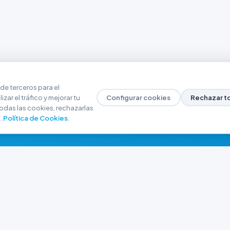
de terceros para el
zar el tráfico y mejorar tu
Configurar cookies
Rechazar t
odas las cookies, rechazarlas
.
Política de Cookies
.
NAVEGACIÓN
CONTACTO
Inicio
+54 9 280 466-6793
Catálogo
ferreteriaargrw@gma
Nuestras Sucursales
Trabajá con Nosotros
Playa unión, Chubut