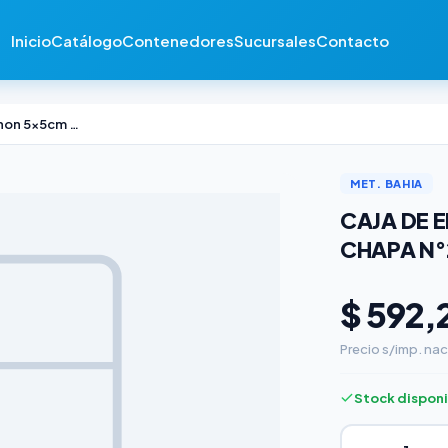
Inicio
Catálogo
Contenedores
Sucursales
Contacto
Caja de Embutir Mignon 5x5cm Chapa N°20
MET. BAHIA
CAJA DE 
CHAPA N°
$ 592,
Precio s/imp. nac
Stock dispon