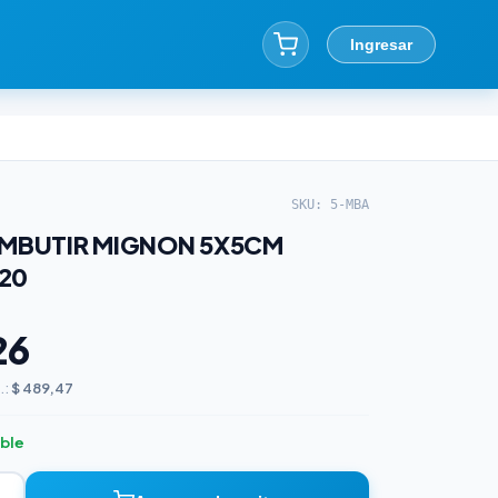
Ingresar
SKU: 5-MBA
EMBUTIR MIGNON 5X5CM
20
26
.:
$ 489,47
ible