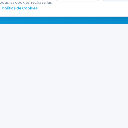
odas las cookies, rechazarlas
.
Política de Cookies
.
NAVEGACIÓN
CONTACTO
Inicio
+54 9 280 466-6793
Catálogo
ferreteriaargrw@gma
Nuestras Sucursales
Trabajá con Nosotros
Playa unión, Chubut