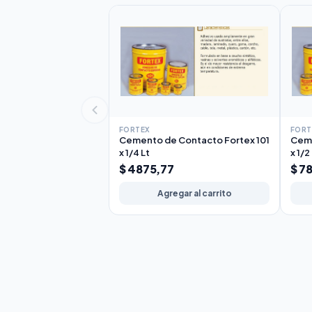
FORTEX
FORT
Cemento de Contacto Fortex 101
Ceme
x 1/4 Lt
x 1/2
$ 4875,77
$ 7
Agregar al carrito