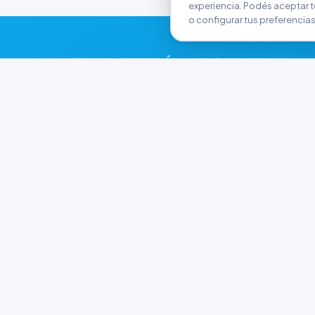
experiencia. Podés aceptar t
o configurar tus preferencias
FERRETERÍA ARGENTINA
RW
Líderes en herramientas industriales y
materiales de construcción en Rawson y
Playa Unión. Potenciamos tus proyectos con
calidad garantizada.