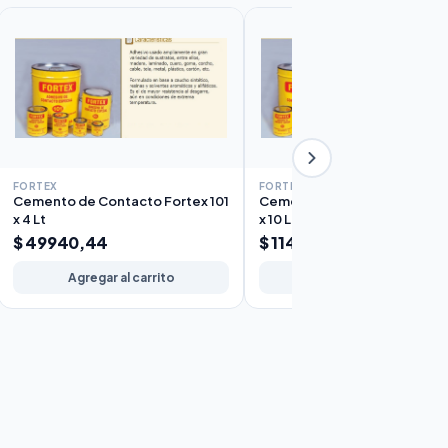
FORTEX
FORTEX
Cemento de Contacto Fortex 101
Cemento de Contacto Fortex
x 4 Lt
x 10 Lt
$ 49940,44
$ 114.573,99
Agregar al carrito
Agregar al carrito