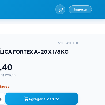
Ingresar
SKU: 491-FOR
LICA FORTEX A-20 X 1/8 KG
,40
.:
$ 1982,15
idades!
+
Agregar al carrito