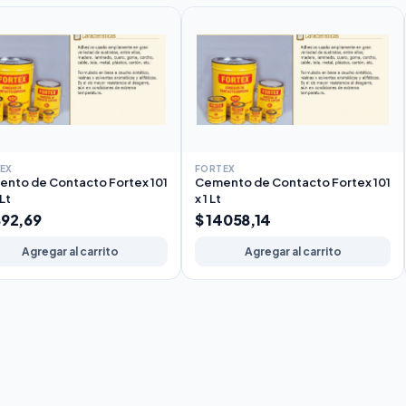
EX
FORTEX
nto de Contacto Fortex 101
Cemento de Contacto Fortex 101
 Lt
x 1 Lt
892,69
$ 14058,14
Agregar al carrito
Agregar al carrito