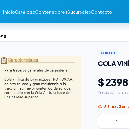
Inicio
Catálogo
Contenedores
Sucursales
Contacto
8 Kg
FORTEX
COLA VINÍ
$ 2398
Precio s/imp. nac
¡Últimas 2 un
−