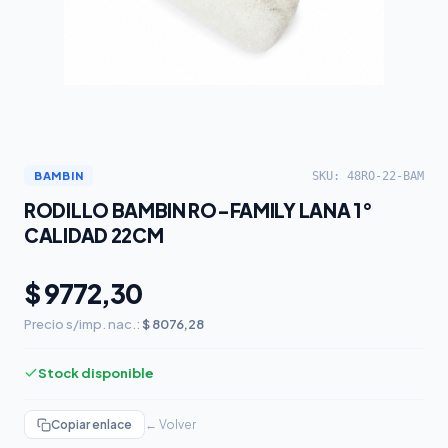
SKU: 48RO-22-BAM
BAMBIN
RODILLO BAMBIN RO-FAMILY LANA 1°
CALIDAD 22CM
$ 9772,30
Precio s/imp. nac.:
$ 8076,28
Stock disponible
Copiar enlace
← Volver