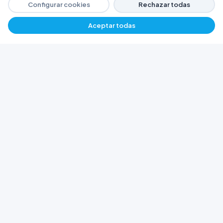
Configurar cookies
Rechazar todas
Aceptar todas
−
+
$ 9772,30
Agregar
FERRETERÍA ARGENTINA RW
Líderes en herramientas industriales y
materiales de construcción en Rawson y
Playa Unión. Potenciamos tus proyectos con
calidad garantizada.
Trabajá con Nosotros
© 2026 Ferretería Argentina RW. Rawson, Chubut,
Argentina.
Todos los derechos reservados
Política de Cookies
Política de Privacidad