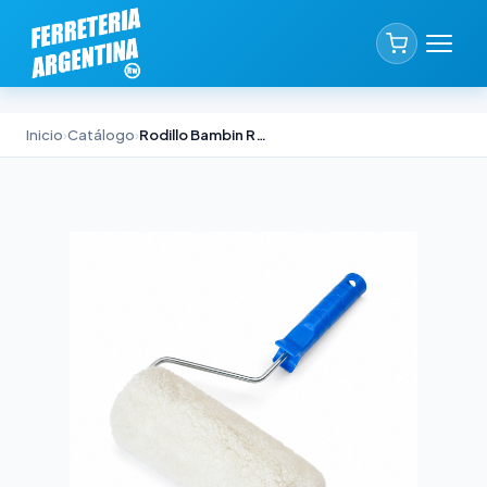
Inicio
›
Catálogo
›
Rodillo Bambin RO-FAMILY Lana 1° Calidad 22cm