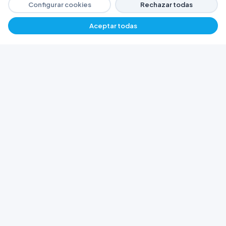
Configurar cookies
Rechazar todas
Aceptar todas
−
+
$ 296.746,81
Agregar
FERRETERÍA ARGENTINA RW
Líderes en herramientas industriales y
materiales de construcción en Rawson y
Playa Unión. Potenciamos tus proyectos con
calidad garantizada.
Trabajá con Nosotros
© 2026 Ferretería Argentina RW. Rawson, Chubut,
Argentina.
Todos los derechos reservados
Política de Cookies
Política de Privacidad