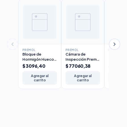
PREMOL
PREMOL
PREMOL
Bloque de
Cámara de
Tapa par
Hormigón Hueco
Inspección Premol
de Inspec
Liso Premol
60x60x30cm con
Chica Pre
$ 3096,40
$ 77060,38
$ 17272
19x19x39cm 14kg
Tapa y Contratapa
59x59x2c
82kg
Agregar al
Agregar al
Agreg
carrito
carrito
carr