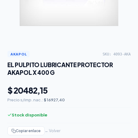
SKU: 4093-AKA
AKAPOL
EL PULPITO LUBRICANTE PROTECTOR
AKAPOL X 400 G
$ 20482,15
Precio s/imp. nac.:
$ 16927,40
Stock disponible
Copiar enlace
← Volver