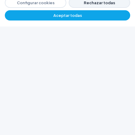
Configurar cookies
Rechazar todas
Aceptar todas
−
+
$ 20482,15
Agregar
FERRETERÍA ARGENTINA RW
Líderes en herramientas industriales y
materiales de construcción en Rawson y
Playa Unión. Potenciamos tus proyectos con
calidad garantizada.
Trabajá con Nosotros
© 2026 Ferretería Argentina RW. Rawson, Chubut,
Argentina.
Todos los derechos reservados
Política de Cookies
Política de Privacidad