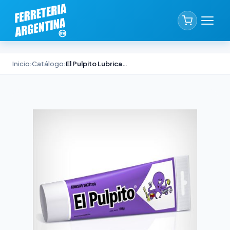
Inicio
›
Catálogo
›
El Pulpito Lubricante Protector Akapol x 400 g