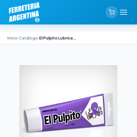
Inicio
›
Catálogo
›
El Pulpito Lubricante Protector Akapol x 120 g