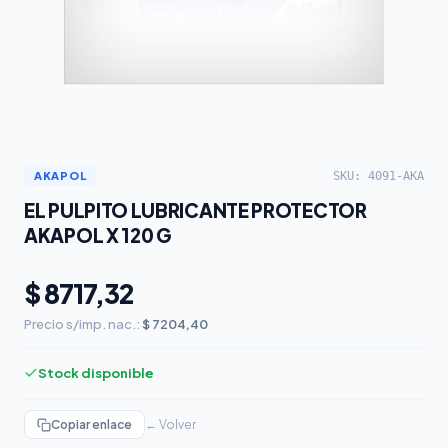
SKU: 4091-AKA
AKAPOL
EL PULPITO LUBRICANTE PROTECTOR
AKAPOL X 120 G
$ 8717,32
Precio s/imp. nac.:
$ 7204,40
Stock disponible
Copiar enlace
← Volver