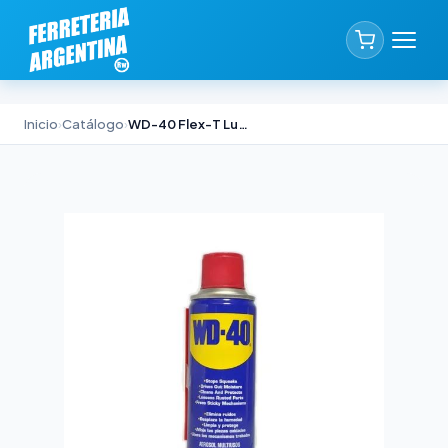
Inicio
›
Catálogo
›
WD-40 Flex-T Lubricante Multipropósito Akapol x 220 g