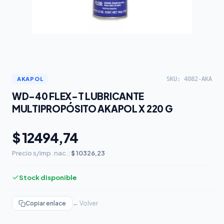
SKU: 4082-AKA
AKAPOL
WD-40 FLEX-T LUBRICANTE
MULTIPROPÓSITO AKAPOL X 220 G
$ 12494,74
Precio s/imp. nac.:
$ 10326,23
Stock disponible
Copiar enlace
← Volver