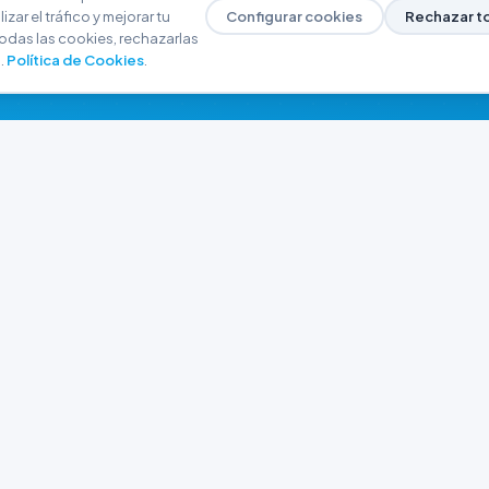
zar el tráfico y mejorar tu
Configurar cookies
Rechazar t
odas las cookies, rechazarlas
.
Política de Cookies
.
NAVEGACIÓN
CONTACTO
Inicio
+54 9 280 466-6793
Catálogo
ferreteriaargrw@gma
Nuestras Sucursales
Trabajá con Nosotros
Playa unión, Chubut