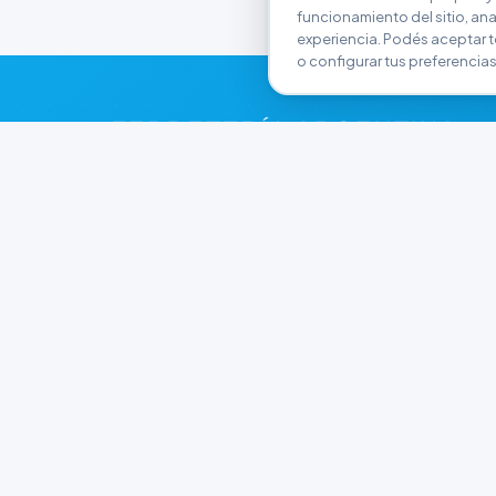
funcionamiento del sitio, anali
experiencia. Podés aceptar t
o configurar tus preferencias
FERRETERÍA ARGENTINA
RW
Líderes en herramientas industriales y
materiales de construcción en Rawson y
Playa Unión. Potenciamos tus proyectos con
calidad garantizada.