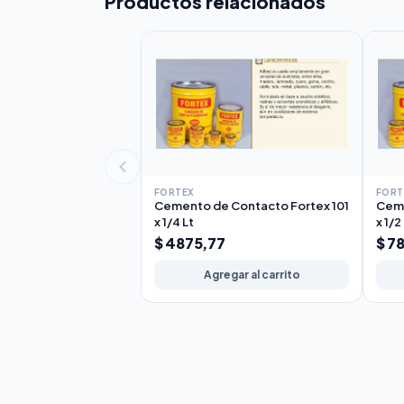
Productos relacionados
FORTEX
FORT
Cemento de Contacto Fortex 101
Ceme
x 1/4 Lt
x 1/2
$ 4875,77
$ 7
Agregar al carrito