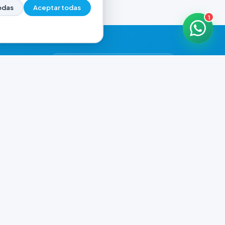
odas
Aceptar todas
1
HORARIOS DE ATENCIÓN
Casa Central
CERRADO
07:00 - 18:30
Murga
CERRADO
il.com
08:00 - 13:00
Playa Unión
CERRADO
08:00 - 13:00
Prefar
CERRADO
07:00 - 18:00
Ver todos los horarios