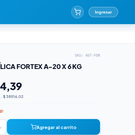
Ingresar
SKU: 407-FOR
LICA FORTEX A-20 X 6 KG
4,39
.:
$ 38516,02
d!
+
Agregar al carrito