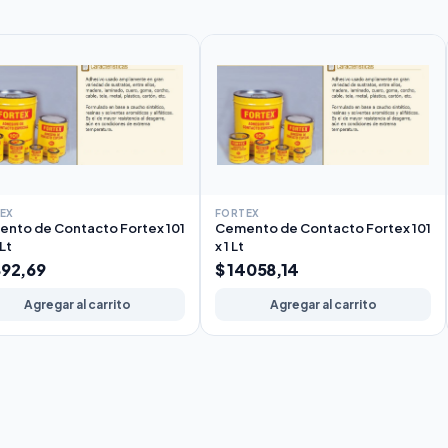
EX
FORTEX
nto de Contacto Fortex 101
Cemento de Contacto Fortex 101
 Lt
x 1 Lt
892,69
$ 14058,14
Agregar al carrito
Agregar al carrito