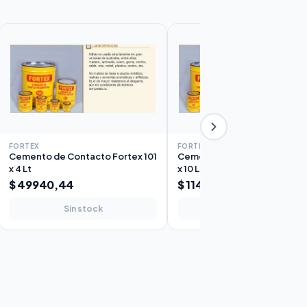
FORTEX
FORTEX
Cemento de Contacto Fortex 101
Cemento de Contacto Fortex
x 4 Lt
x 10 Lt
$ 49940,44
$ 114.573,99
Sin stock
Sin stock