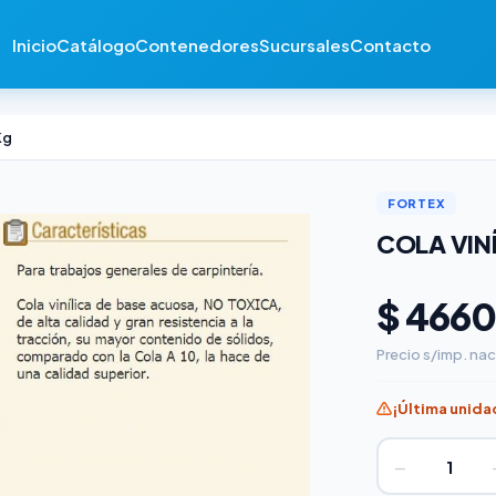
Inicio
Catálogo
Contenedores
Sucursales
Contacto
Kg
FORTEX
COLA VINÍ
$ 4660
Precio s/imp. nac
¡Última unida
−