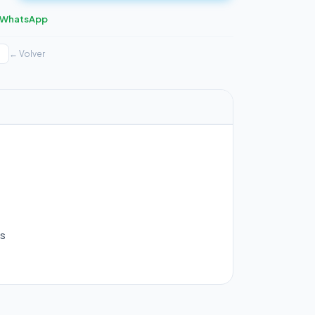
r WhatsApp
← Volver
es