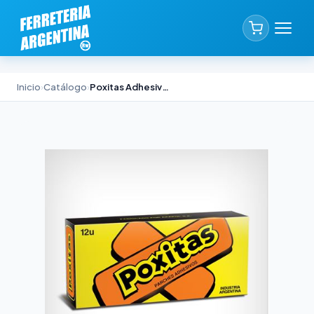
Inicio
›
Catálogo
›
Poxitas Adhesivo Epoxi Akapol Pack x 12 Unidades