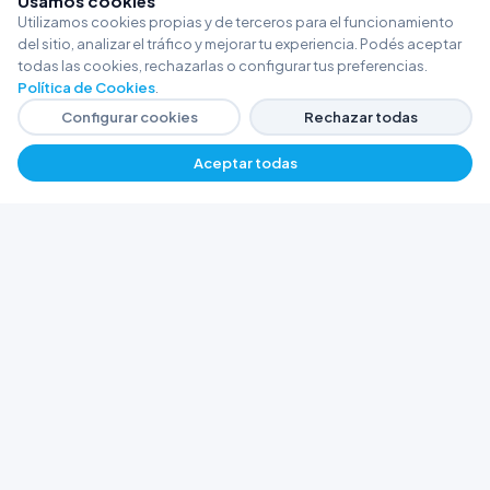
Usamos cookies
Utilizamos cookies propias y de terceros para el funcionamiento
del sitio, analizar el tráfico y mejorar tu experiencia. Podés aceptar
todas las cookies, rechazarlas o configurar tus preferencias.
Política de Cookies
.
Configurar cookies
Rechazar todas
Aceptar todas
FERRETERÍA ARGENTINA RW
Líderes en herramientas industriales y
materiales de construcción en Rawson y
Playa Unión. Potenciamos tus proyectos con
calidad garantizada.
Trabajá con Nosotros