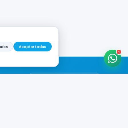
odas
Aceptar todas
1
HORARIOS DE ATENCIÓN
Casa Central
CERRADO
07:00 - 18:30
Murga
CERRADO
il.com
08:00 - 13:00
Playa Unión
CERRADO
08:00 - 13:00