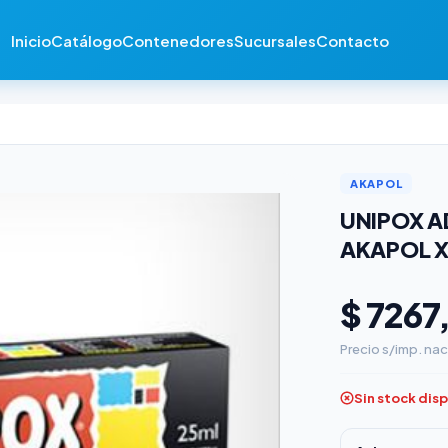
Inicio
Catálogo
Contenedores
Sucursales
Contacto
AKAPOL
UNIPOX A
AKAPOL X
$ 7267
Precio s/imp. nac
Sin stock dis