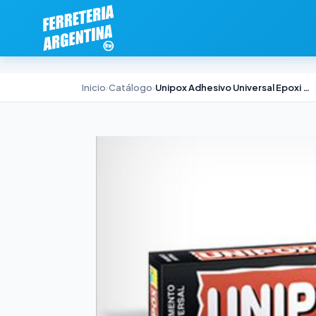
Inicio
›
Catálogo
›
Unipox Adhesivo Universal Epoxi Akapol x 100ml