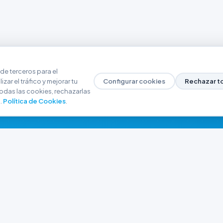
de terceros para el
zar el tráfico y mejorar tu
Configurar cookies
Rechazar t
odas las cookies, rechazarlas
.
Política de Cookies
.
NAVEGACIÓN
CONTACTO
Inicio
+54 9 280 466-6793
Catálogo
ferreteriaargrw@gma
Nuestras Sucursales
Trabajá con Nosotros
Playa unión, Chubut