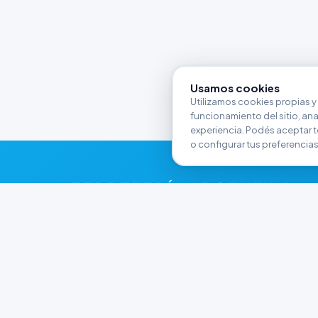
Usamos cookies
Utilizamos cookies propias y 
funcionamiento del sitio, anali
experiencia. Podés aceptar t
o configurar tus preferencias
FERRETERÍA ARGENTINA
RW
Líderes en herramientas industriales y
materiales de construcción en Rawson y
Playa Unión. Potenciamos tus proyectos con
calidad garantizada.