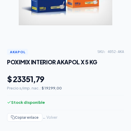
SKU: 4052-AKA
AKAPOL
POXIMIX INTERIOR AKAPOL X 5 KG
$ 23351,79
Precio s/imp. nac.:
$ 19299,00
Stock disponible
Copiar enlace
← Volver