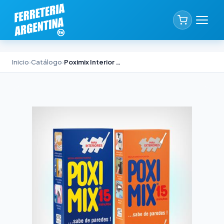
Inicio
›
Catálogo
›
Poximix Interior Akapol x 5 Kg