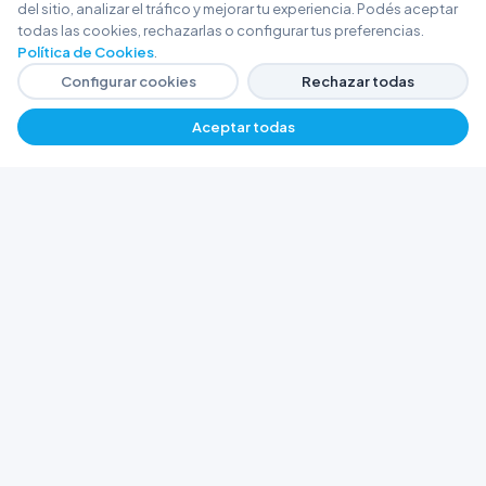
del sitio, analizar el tráfico y mejorar tu experiencia. Podés aceptar
todas las cookies, rechazarlas o configurar tus preferencias.
Política de Cookies
.
Configurar cookies
Rechazar todas
Aceptar todas
FERRETERÍA ARGENTINA RW
Líderes en herramientas industriales y
materiales de construcción en Rawson y
Playa Unión. Potenciamos tus proyectos con
calidad garantizada.
Trabajá con Nosotros