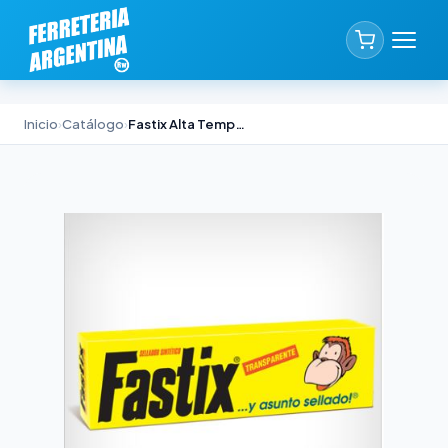
Inicio
›
Catálogo
›
Fastix Alta Temperatura Akapol x 100ml