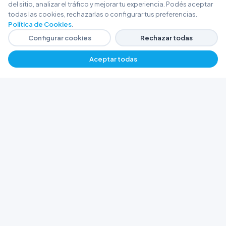
del sitio, analizar el tráfico y mejorar tu experiencia. Podés aceptar
todas las cookies, rechazarlas o configurar tus preferencias.
Política de Cookies
.
Configurar cookies
Rechazar todas
Aceptar todas
FERRETERÍA ARGENTINA RW
Líderes en herramientas industriales y
materiales de construcción en Rawson y
Playa Unión. Potenciamos tus proyectos con
calidad garantizada.
Trabajá con Nosotros