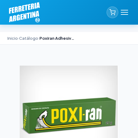
Inicio
›
Catálogo
›
Poxiran Adhesivo de Contacto sin Tolueno Akapol x 90ml