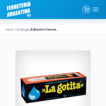
Inicio
›
Catálogo
›
Adhesivo Cianoacrilato La Gotita Akapol x 10ml