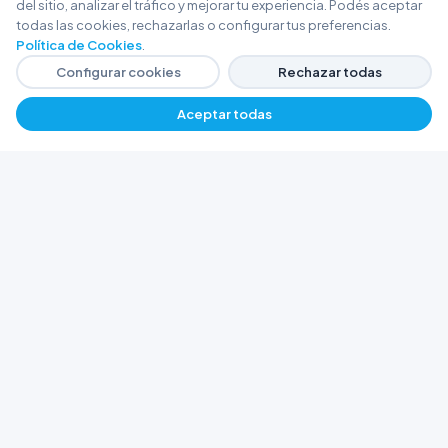
del sitio, analizar el tráfico y mejorar tu experiencia. Podés aceptar
todas las cookies, rechazarlas o configurar tus preferencias.
Política de Cookies
.
Configurar cookies
Rechazar todas
Aceptar todas
FERRETERÍA ARGENTINA RW
Líderes en herramientas industriales y
materiales de construcción en Rawson y
Playa Unión. Potenciamos tus proyectos con
calidad garantizada.
Trabajá con Nosotros