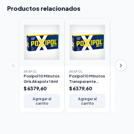
Productos relacionados
AKAPOL
AKAPOL
AKAPOL
Poxipol 10 Minutos
Poxipol 10 Minutos
Poxipol 1
Gris Akapol x 14ml
Transparente
Gris Akapo
Akapol x 14ml
$ 6379,60
$ 6379,60
$ 19035
Agregar al
Agregar al
Agreg
carrito
carrito
carr