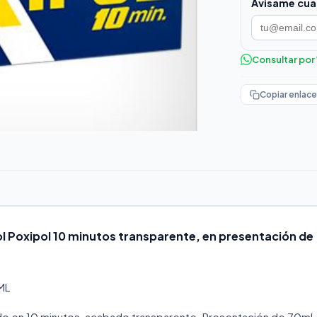
Avisame cua
Consultar po
Copiar enlace
 Poxipol 10 minutos transparente, en presentación de
ML
 en 10 minutos, acabado transparente. Presentación de 70ml