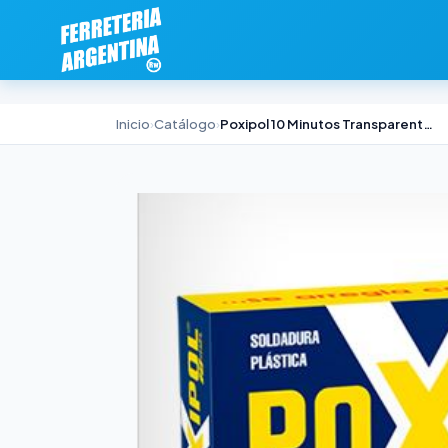
Inicio
›
Catálogo
›
Poxipol 10 Minutos Transparente Akapol x 70ml