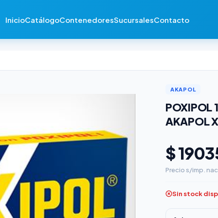
Inicio
Catálogo
Contenedores
Sucursales
Contacto
AKAPOL
POXIPOL 
AKAPOL X
$ 1903
Precio s/imp. nac
Sin stock dis