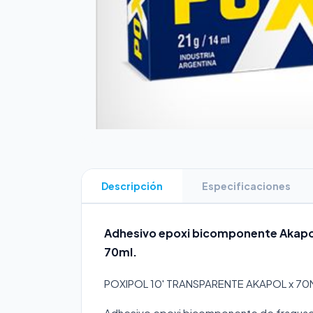
Descripción
Especificaciones
Adhesivo epoxi bicomponente Akapol
70ml.
POXIPOL 10' TRANSPARENTE AKAPOL x 70
Adhesivo epoxi bicomponente de fraguado