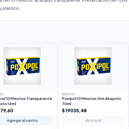
y plástico.
OL
AKAPOL
pol 10 Minutos Transparente
Poxipol 10 Minutos Gris Akapol x
ol x 14ml
70ml
379,60
$ 19035,48
Agregar al carrito
Sin stock