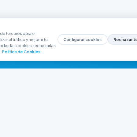
de terceros para el
zar el tráfico y mejorar tu
Configurar cookies
Rechazar t
odas las cookies, rechazarlas
.
Política de Cookies
.
NAVEGACIÓN
CONTACTO
Inicio
+54 9 280 466-6793
Catálogo
ferreteriaargrw@gma
Nuestras Sucursales
Trabajá con Nosotros
Playa unión, Chubut