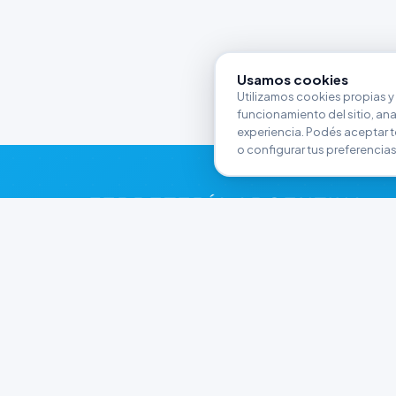
Usamos cookies
Utilizamos cookies propias y 
funcionamiento del sitio, anali
experiencia. Podés aceptar t
o configurar tus preferencias
FERRETERÍA ARGENTINA
RW
Líderes en herramientas industriales y
materiales de construcción en Rawson y
Playa Unión. Potenciamos tus proyectos con
calidad garantizada.