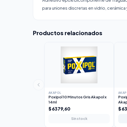
para uniones discretas en vidrio, cerámica 
Productos relacionados
AKAPOL
AKAP
Poxipol 10 Minutos Gris Akapol x
Poxi
14ml
Akap
$ 6379,60
$ 6
Sin stock