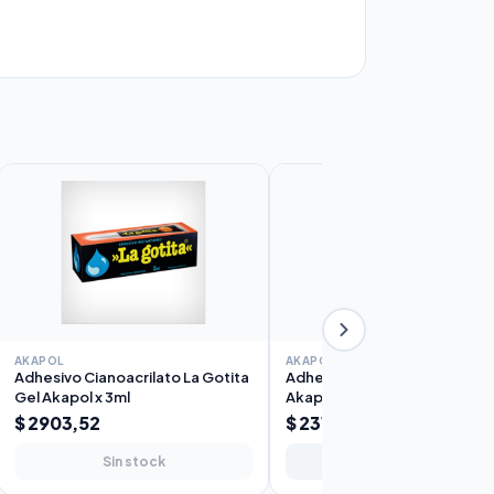
AKAPOL
AKAPOL
Adhesivo Cianoacrilato La Gotita
Adhesivo Cianoacrilato La Go
Gel Akapol x 3ml
Akapol x 2ml
$ 2903,52
$ 2314,00
Sin stock
Agregar al carrito