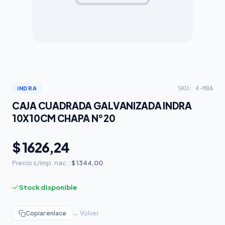
SKU: 4-MBA
INDRA
CAJA CUADRADA GALVANIZADA INDRA
10X10CM CHAPA N°20
$ 1626,24
Precio s/imp. nac.:
$ 1344,00
Stock disponible
Copiar enlace
← Volver