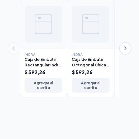
INDRA
INDRA
INDRA
Caja de Embutir
Caja de Embutir
Conector
Rectangular Indra
Octogonal Chica
Hierro Ind
5x10cm Chapa
Indra 7x7cm
$ 592,26
$ 592,26
$ 405,3
N°20 Liviana
Chapa N°20
Agregar al
Agregar al
Agreg
carrito
carrito
carr