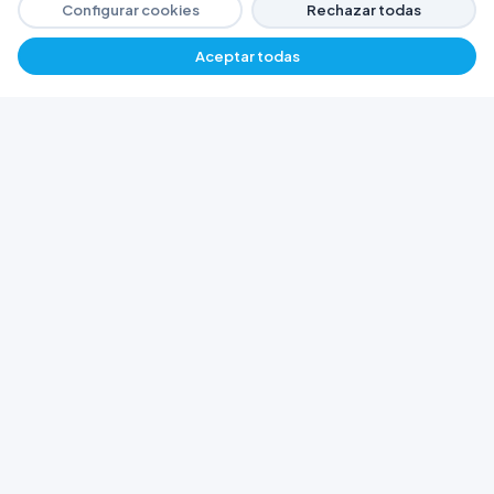
Configurar cookies
Rechazar todas
Aceptar todas
−
+
$ 1626,24
Agregar
FERRETERÍA ARGENTINA RW
Líderes en herramientas industriales y
materiales de construcción en Rawson y
Playa Unión. Potenciamos tus proyectos con
calidad garantizada.
Trabajá con Nosotros
© 2026 Ferretería Argentina RW. Rawson, Chubut,
Argentina.
Todos los derechos reservados
Política de Cookies
Política de Privacidad