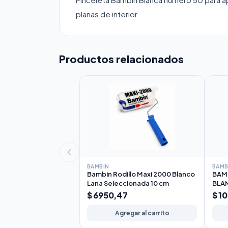
planas de interior.
Productos relacionados
BAMBIN
BAMB
Bambin Rodillo Maxi 2000 Blanco
BAMB
Lana Seleccionada 10 cm
BLA
17c
$ 6950,47
$ 1
Agregar al carrito