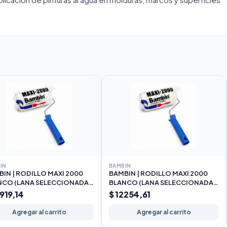
IN
BAMBIN
IN | RODILLO MAXI 2000
BAMBIN | RODILLO MAXI 2000
NCO (LANA SELECCIONADA)
BLANCO (LANA SELECCIONADA)
m
22cm
0919,14
$ 12254,61
Agregar al carrito
Agregar al carrito