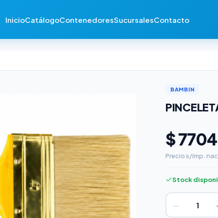
Inicio
Catálogo
Contenedores
Sucursales
Contacto
BAMBIN
PINCELET
$ 7704
Precio s/imp. nac
Stock dispon
−