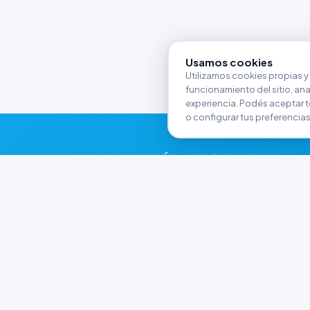
Usamos cookies
Utilizamos cookies propias y 
funcionamiento del sitio, anali
experiencia. Podés aceptar t
o configurar tus preferencias
FERRETERÍA ARGENTINA
RW
Líderes en herramientas industriales y
materiales de construcción en Rawson y
Playa Unión. Potenciamos tus proyectos con
calidad garantizada.