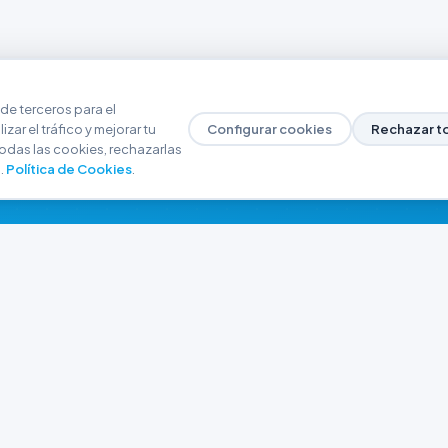
de terceros para el
zar el tráfico y mejorar tu
Configurar cookies
Rechazar t
odas las cookies, rechazarlas
.
Política de Cookies
.
NAVEGACIÓN
CONTACTO
Inicio
+54 9 280 466-6793
Catálogo
ferreteriaargrw@gma
Nuestras Sucursales
Trabajá con Nosotros
Playa unión, Chubut