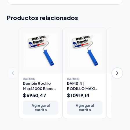
Productos relacionados
BAMBIN
BAMBIN
BAMBIN
Bambin Rodillo
BAMBIN |
BAMBIN |
Maxi 2000 Blanco
RODILLO MAXI
RODILLO 
Lana
2000 BLANCO
2000 BL
$ 6950,47
$ 10919,14
$ 12254
Seleccionada 10
(LANA
(LANA
cm
SELECCIONADA)
SELECCI
Agregar al
Agregar al
Agreg
17cm
22cm
carrito
carrito
carr