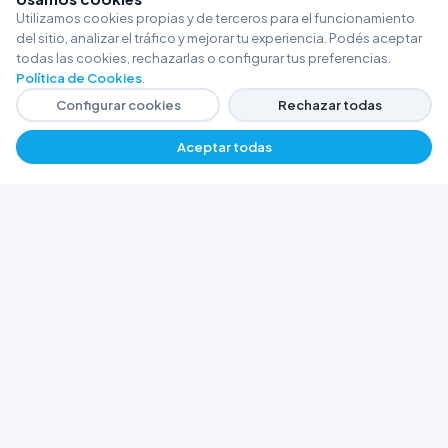
Utilizamos cookies propias y de terceros para el funcionamiento
del sitio, analizar el tráfico y mejorar tu experiencia. Podés aceptar
todas las cookies, rechazarlas o configurar tus preferencias.
Política de Cookies
.
Configurar cookies
Rechazar todas
Aceptar todas
FERRETERÍA ARGENTINA RW
Líderes en herramientas industriales y
materiales de construcción en Rawson y
Playa Unión. Potenciamos tus proyectos con
calidad garantizada.
Trabajá con Nosotros