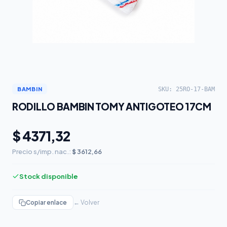
SKU: 25RO-17-BAM
BAMBIN
RODILLO BAMBIN TOMY ANTIGOTEO 17CM
$ 4371,32
Precio s/imp. nac.:
$ 3612,66
Stock disponible
Copiar enlace
← Volver