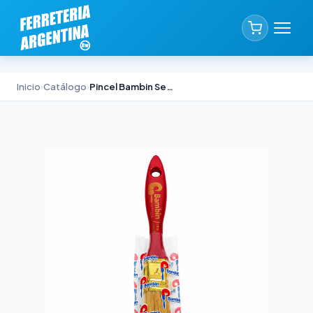
Inicio
›
Catálogo
›
Pincel Bambin Serie 2500 N°7 Cerda China Blanca