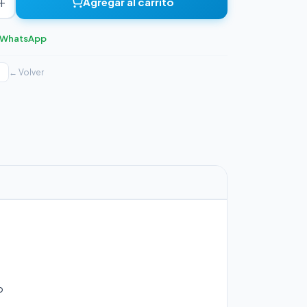
+
Agregar al carrito
r WhatsApp
← Volver
o