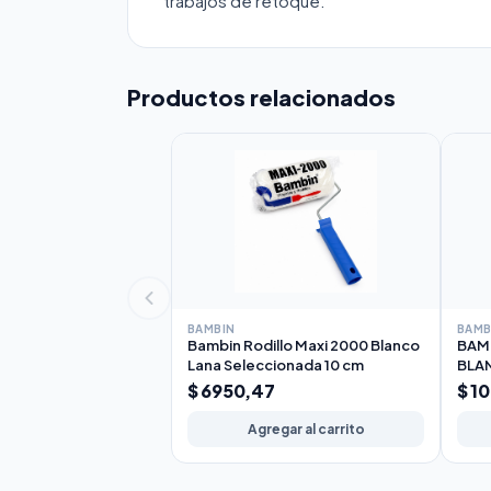
trabajos de retoque.
Productos relacionados
BAMBIN
BAMB
Bambin Rodillo Maxi 2000 Blanco
BAMB
Lana Seleccionada 10 cm
BLA
17c
$ 6950,47
$ 1
Agregar al carrito