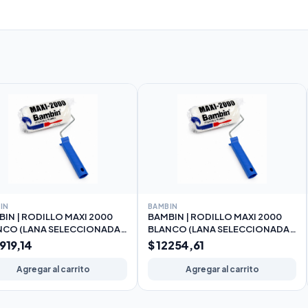
IN
BAMBIN
IN | RODILLO MAXI 2000
BAMBIN | RODILLO MAXI 2000
NCO (LANA SELECCIONADA)
BLANCO (LANA SELECCIONADA)
m
22cm
0919,14
$ 12254,61
Agregar al carrito
Agregar al carrito