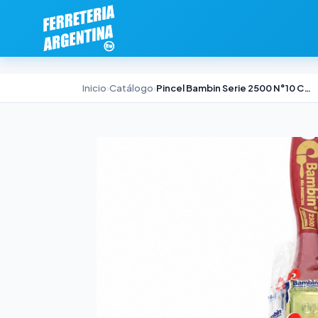
Inicio
›
Catálogo
›
Pincel Bambin Serie 2500 N°10 Cerda China Blanca