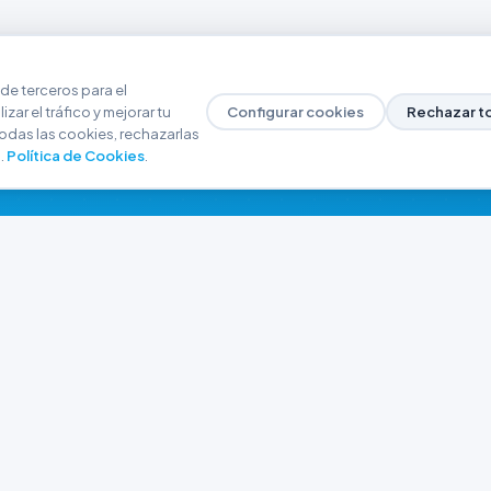
de terceros para el
zar el tráfico y mejorar tu
Configurar cookies
Rechazar t
odas las cookies, rechazarlas
.
Política de Cookies
.
NAVEGACIÓN
CONTACTO
Inicio
+54 9 280 466-6793
Catálogo
ferreteriaargrw@gma
Nuestras Sucursales
Trabajá con Nosotros
Playa unión, Chubut