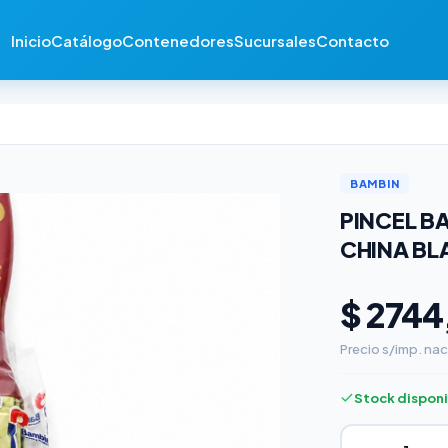
Inicio
Catálogo
Contenedores
Sucursales
Contacto
BAMBIN
PINCEL BA
CHINA B
$ 2744
Precio s/imp. nac
Stock dispon