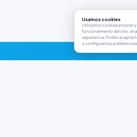
Usamos cookies
Utilizamos cookies propias y 
funcionamiento del sitio, anali
experiencia. Podés aceptar t
o configurar tus preferencias
FERRETERÍA ARGENTINA
RW
Líderes en herramientas industriales y
materiales de construcción en Rawson y
Playa Unión. Potenciamos tus proyectos con
calidad garantizada.