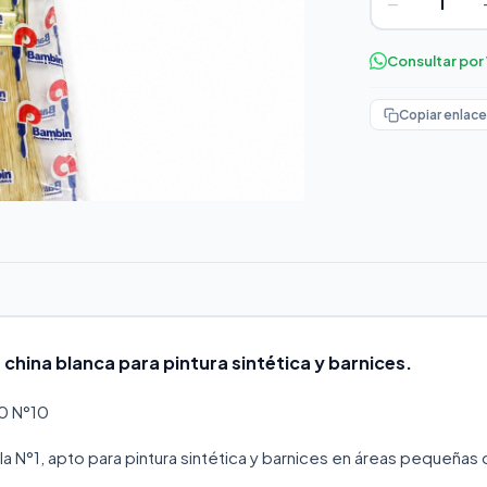
−
Consultar po
Copiar enlace
china blanca para pintura sintética y barnices.
0 N°10
la N°1, apto para pintura sintética y barnices en áreas pequeñas 