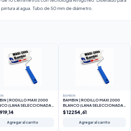
de pintura al agua. Tubo de 50 mm de diámetro.
IN
BAMBIN
IN | RODILLO MAXI 2000
BAMBIN | RODILLO MAXI 2000
NCO (LANA SELECCIONADA)
BLANCO (LANA SELECCIONADA)
m
22cm
0919,14
$ 12254,61
Agregar al carrito
Agregar al carrito