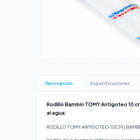
Descripción
Especificaciones
Rodillo Bambin TOMY Antigoteo 10 cm
al agua.
RODILLO TOMY ANTIGOTEO 10CM | BAMB
Rodillo de cubierta multifilamento contin