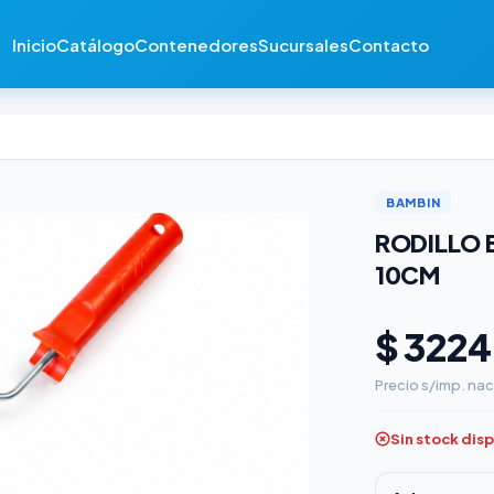
Inicio
Catálogo
Contenedores
Sucursales
Contacto
BAMBIN
RODILLO 
10CM
$ 3224
Precio s/imp. nac
Sin stock dis