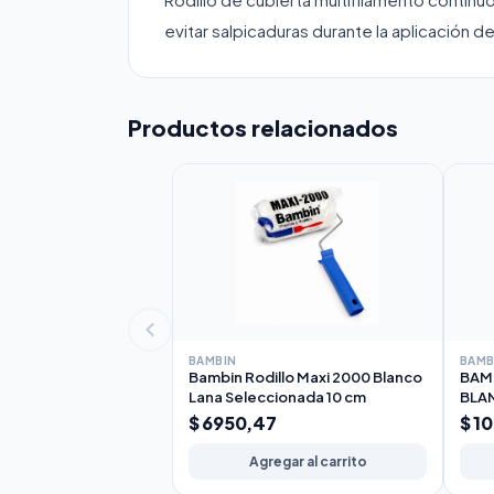
evitar salpicaduras durante la aplicación 
Productos relacionados
BAMBIN
BAMB
Bambin Rodillo Maxi 2000 Blanco
BAMB
Lana Seleccionada 10 cm
BLA
17c
$ 6950,47
$ 1
Agregar al carrito