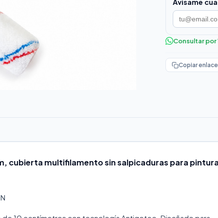
Avisame cua
Consultar po
Copiar enlace
, cubierta multifilamento sin salpicaduras para pintur
IN
uo de 10 centímetros con tecnología Antigoteo. Diseñado para