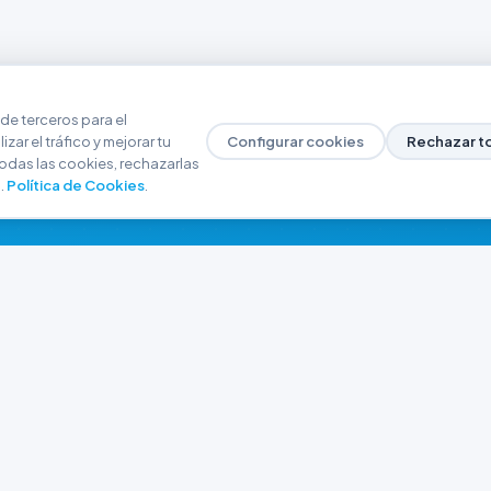
de terceros para el
zar el tráfico y mejorar tu
Configurar cookies
Rechazar t
odas las cookies, rechazarlas
.
Política de Cookies
.
NAVEGACIÓN
CONTACTO
Inicio
+54 9 280 466-6793
Catálogo
ferreteriaargrw@gma
Nuestras Sucursales
Trabajá con Nosotros
Playa unión, Chubut