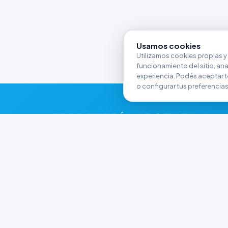
Usamos cookies
Utilizamos cookies propias y 
funcionamiento del sitio, anali
experiencia. Podés aceptar t
o configurar tus preferencias
FERRETERÍA ARGENTINA
RW
Líderes en herramientas industriales y
materiales de construcción en Rawson y
Playa Unión. Potenciamos tus proyectos con
calidad garantizada.