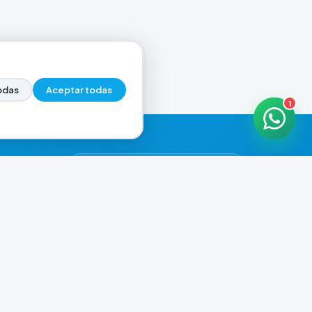
odas
Aceptar todas
1
HORARIOS DE ATENCIÓN
Casa Central
ABIERTO
07:00 - 20:00
Murga
CERRADO
il.com
08:00 - 13:00 / 15:30 - 19:30
Playa Unión
CERRADO
08:00 - 13:00 / 15:30 - 19:30
Prefar
CERRADO
07:00 - 19:00