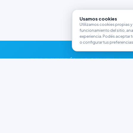
Usamos cookies
Utilizamos cookies propias y 
funcionamiento del sitio, anali
experiencia. Podés aceptar t
o configurar tus preferencias
FERRETERÍA ARGENTINA
RW
Líderes en herramientas industriales y
materiales de construcción en Rawson y
Playa Unión. Potenciamos tus proyectos con
calidad garantizada.