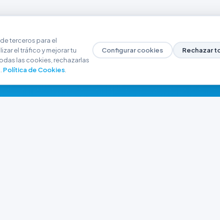
de terceros para el
zar el tráfico y mejorar tu
Configurar cookies
Rechazar t
odas las cookies, rechazarlas
.
Política de Cookies
.
NAVEGACIÓN
CONTACTO
Inicio
+54 9 280 466-6793
Catálogo
ferreteriaargrw@gma
Nuestras Sucursales
Trabajá con Nosotros
Playa unión, Chubut