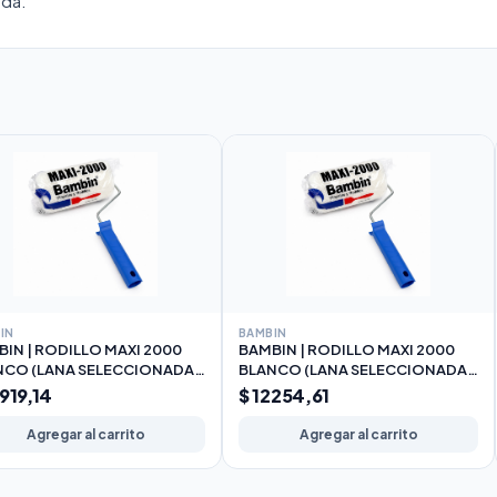
ada.
IN
BAMBIN
IN | RODILLO MAXI 2000
BAMBIN | RODILLO MAXI 2000
NCO (LANA SELECCIONADA)
BLANCO (LANA SELECCIONADA)
m
22cm
0919,14
$ 12254,61
Agregar al carrito
Agregar al carrito