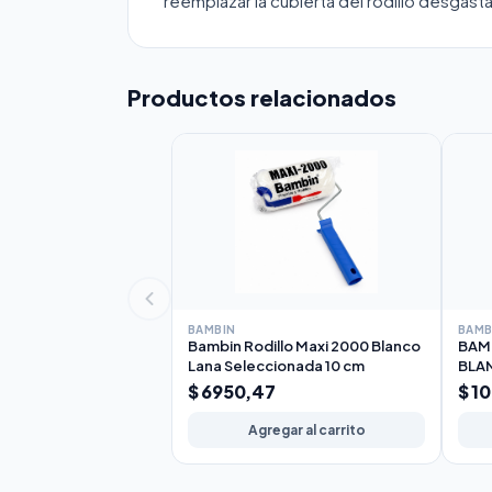
reemplazar la cubierta del rodillo desgast
Productos relacionados
BAMBIN
BAMB
Bambin Rodillo Maxi 2000 Blanco
BAMB
Lana Seleccionada 10 cm
BLA
17c
$ 6950,47
$ 1
Agregar al carrito