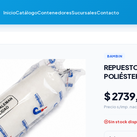
Inicio
Catálogo
Contenedores
Sucursales
Contacto
BAMBIN
REPUESTO
POLIÉSTE
$ 2739
Precio s/imp. nac
Sin stock dis