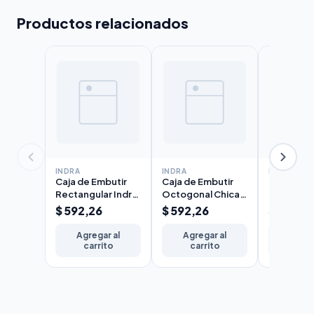
Productos relacionados
INDRA
INDRA
INDRA
Caja de Embutir
Caja de Embutir
Caja Cua
Rectangular Indra
Octogonal Chica
Galvaniza
5x10cm Chapa
Indra 7x7cm
10x10cm 
$ 592,26
$ 592,26
$ 1626,
N°20 Liviana
Chapa N°20
N°20
Agregar al
Agregar al
Agreg
carrito
carrito
carr