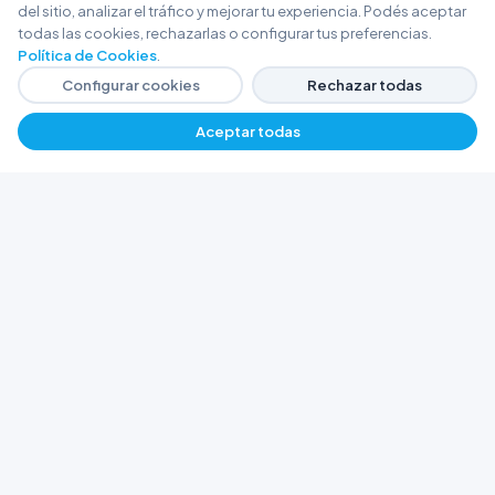
del sitio, analizar el tráfico y mejorar tu experiencia. Podés aceptar
todas las cookies, rechazarlas o configurar tus preferencias.
Política de Cookies
.
Configurar cookies
Rechazar todas
Aceptar todas
FERRETERÍA ARGENTINA RW
Líderes en herramientas industriales y
materiales de construcción en Rawson y
Playa Unión. Potenciamos tus proyectos con
calidad garantizada.
Trabajá con Nosotros