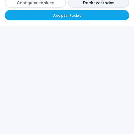
Configurar cookies
Rechazar todas
Aceptar todas
−
+
$ 7603,86
Agregar
FERRETERÍA ARGENTINA RW
Líderes en herramientas industriales y
materiales de construcción en Rawson y
Playa Unión. Potenciamos tus proyectos con
calidad garantizada.
Trabajá con Nosotros
© 2026 Ferretería Argentina RW. Rawson, Chubut,
Argentina.
Todos los derechos reservados
Política de Cookies
Política de Privacidad