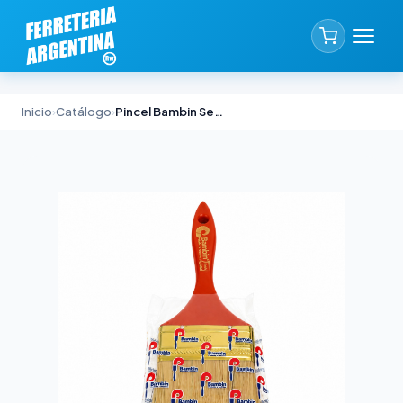
Inicio
›
Catálogo
›
Pincel Bambin Serie 2000 Profesional N°30 Cerda China Blanca