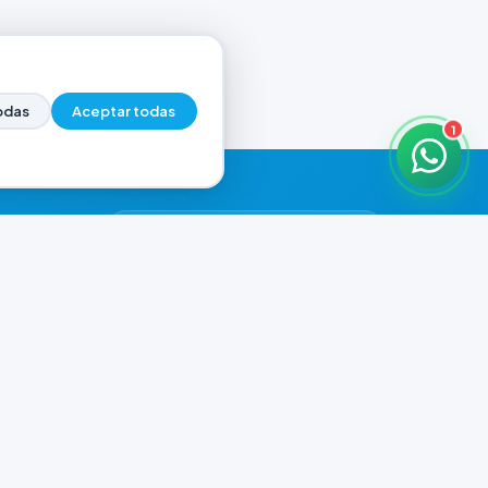
odas
Aceptar todas
1
HORARIOS DE ATENCIÓN
Casa Central
ABIERTO
07:00 - 20:00
Murga
CERRADO
il.com
08:00 - 13:00 / 15:30 - 19:30
Playa Unión
CERRADO
08:00 - 13:00 / 15:30 - 19:30
Prefar
CERRADO
07:00 - 19:00
Ver todos los horarios