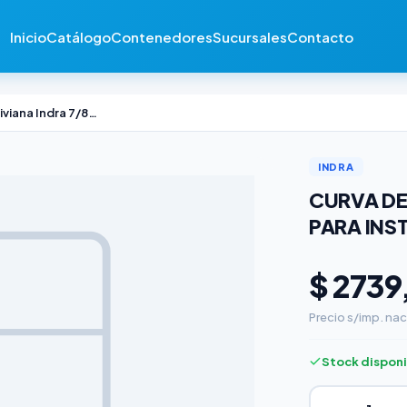
Inicio
Catálogo
Contenedores
Sucursales
Contacto
Curva de Hierro Liviana Indra 7/8'' para Instalación Eléctrica
INDRA
CURVA DE 
PARA INS
$ 2739
Precio s/imp. nac
Stock dispon