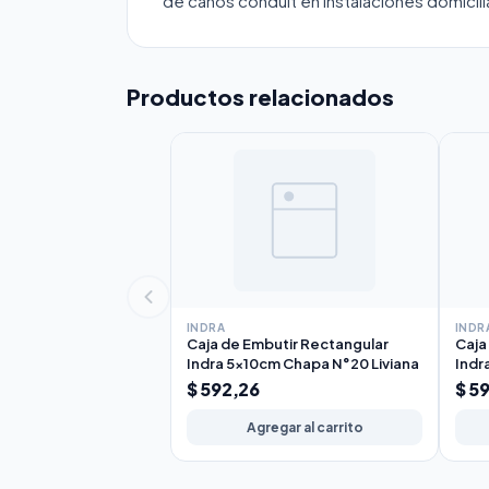
de caños conduit en instalaciones domicilia
Productos relacionados
INDRA
INDR
Caja de Embutir Rectangular
Caja
Indra 5x10cm Chapa N°20 Liviana
Indr
$ 592,26
$ 5
Agregar al carrito