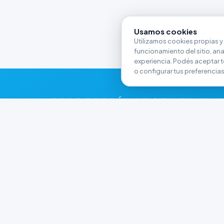
Usamos cookies
Utilizamos cookies propias y 
funcionamiento del sitio, anali
experiencia. Podés aceptar t
o configurar tus preferencias
FERRETERÍA ARGENTINA
RW
Líderes en herramientas industriales y
materiales de construcción en Rawson y
Playa Unión. Potenciamos tus proyectos con
calidad garantizada.