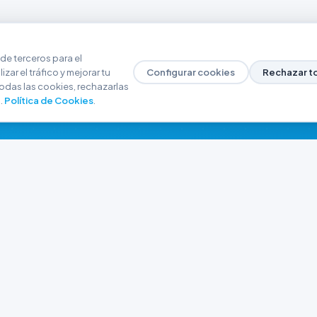
de terceros para el
zar el tráfico y mejorar tu
Configurar cookies
Rechazar t
odas las cookies, rechazarlas
.
Política de Cookies
.
NAVEGACIÓN
CONTACTO
Inicio
+54 9 280 466-6793
Catálogo
ferreteriaargrw@gma
Nuestras Sucursales
Trabajá con Nosotros
Playa unión, Chubut