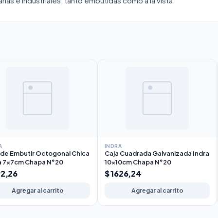
rias e industriales, tanto embutidas como a la vista.
A
INDRA
 de Embutir Octogonal Chica
Caja Cuadrada Galvanizada Indra
a 7x7cm Chapa N°20
10x10cm Chapa N°20
92,26
$ 1626,24
Agregar al carrito
Agregar al carrito