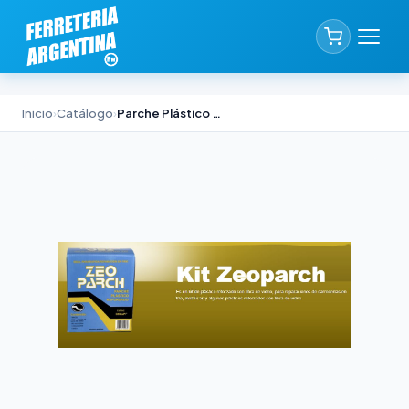
Inicio
›
Catálogo
›
Parche Plástico Zeocar Zeoparch 500cc