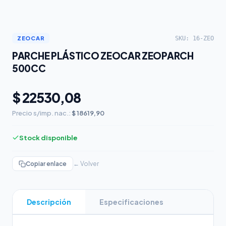
SKU: 16-ZEO
ZEOCAR
PARCHE PLÁSTICO ZEOCAR ZEOPARCH
500CC
$ 22530,08
Precio s/imp. nac.:
$ 18619,90
Stock disponible
Copiar enlace
← Volver
Descripción
Especificaciones