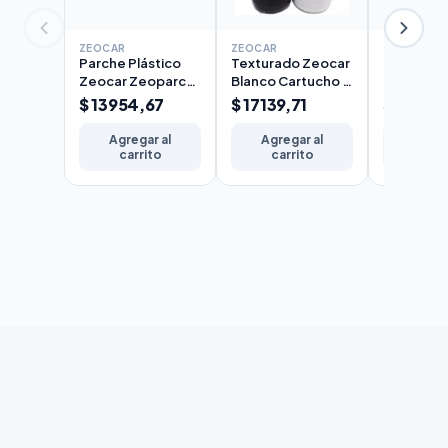
ZEOCAR
ZEOCAR
ZEOCAR
Parche Plástico
Texturado Zeocar
Texturad
Zeocar Zeoparch
Blanco Cartucho 1
Protecto
190cc
litro
Negro Car
$ 13954,67
$ 17139,71
$ 17139,
litro
Agregar al
Agregar al
Agreg
carrito
carrito
carr