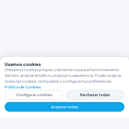
Usamos cookies
Utilizamos cookies propias y de terceros para el funcionamiento
del sitio, analizar el tráfico y mejorar tu experiencia. Podés aceptar
todas las cookies, rechazarlas o configurar tus preferencias.
Política de Cookies
.
Configurar cookies
Rechazar todas
Aceptar todas
−
+
$ 22530,08
Agregar
FERRETERÍA ARGENTINA RW
Líderes en herramientas industriales y