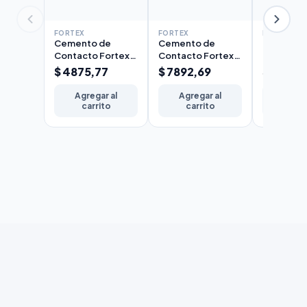
FORTEX
FORTEX
FORTEX
Cemento de
Cemento de
Cemento
Contacto Fortex
Contacto Fortex
Contacto
101 x 1/4 Lt
101 x 1/2 Lt
101 x 1 Lt
$ 4875,77
$ 7892,69
$ 14058
Agregar al
Agregar al
Agreg
carrito
carrito
carr