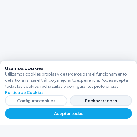
Usamos cookies
Utilizamos cookies propias y de terceros para el funcionamiento
del sitio, analizar el tráfico y mejorar tu experiencia. Podés aceptar
todas las cookies, rechazarlas o configurar tus preferencias.
Política de Cookies
.
Configurar cookies
Rechazar todas
Aceptar todas
−
+
$ 2102,31
Agregar
FERRETERÍA ARGENTINA RW
Líderes en herramientas industriales y