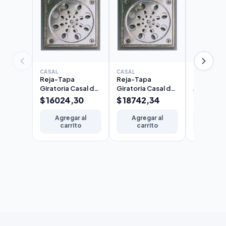
CASAL
CASAL
CASAL
Reja-Tapa
Reja-Tapa
Tapa de 
Giratoria Casal de
Giratoria Casal de
Acero Ino
Acero para Piso
Acero para Piso
Casal 10
$ 16024,30
$ 18742,34
$ 8598,
12x12 cm
15x15 cm
Agregar al
Agregar al
Agreg
carrito
carrito
carr