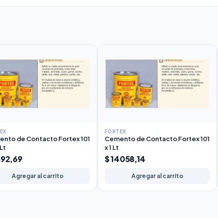
EX
FORTEX
nto de Contacto Fortex 101
Cemento de Contacto Fortex 101
 Lt
x 1 Lt
892,69
$ 14058,14
Agregar al carrito
Agregar al carrito