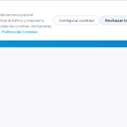
de terceros para el
zar el tráfico y mejorar tu
Configurar cookies
Rechazar t
odas las cookies, rechazarlas
.
Política de Cookies
.
NAVEGACIÓN
CONTACTO
Inicio
+54 9 280 466-6793
Catálogo
ferreteriaargrw@gma
Nuestras Sucursales
Trabajá con Nosotros
Playa unión, Chubut