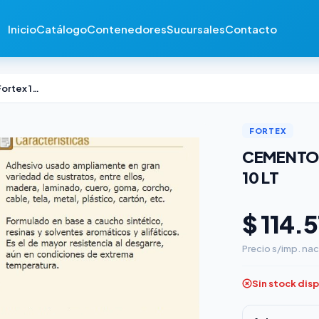
Inicio
Catálogo
Contenedores
Sucursales
Contacto
Cemento de Contacto Fortex 101 x 10 Lt
FORTEX
CEMENTO 
10 LT
$ 114.
Precio s/imp. nac
Sin stock dis