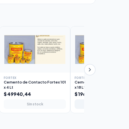
FORTEX
FORTEX
Cemento de Contacto Fortex 101
Cemento de Contacto Fortex
x 4 Lt
x 18 Lt
$ 49940,44
$ 196.126,33
Sin stock
Agregar al carrito