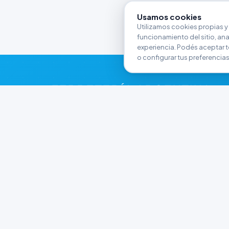
Usamos cookies
Utilizamos cookies propias y 
funcionamiento del sitio, anali
experiencia. Podés aceptar t
o configurar tus preferencias
FERRETERÍA ARGENTINA
RW
Líderes en herramientas industriales y
materiales de construcción en Rawson y
Playa Unión. Potenciamos tus proyectos con
calidad garantizada.