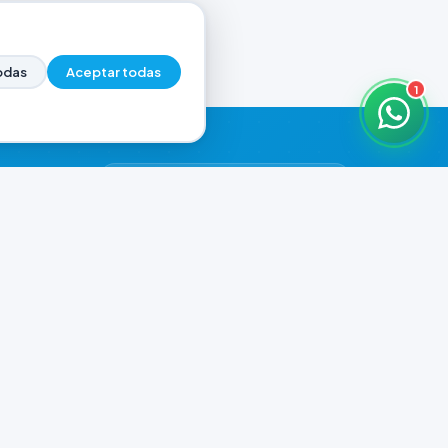
odas
Aceptar todas
1
HORARIOS DE ATENCIÓN
Casa Central
ABIERTO
07:00 - 20:00
Murga
CERRADO
il.com
08:00 - 13:00 / 15:30 - 19:30
Playa Unión
CERRADO
08:00 - 13:00 / 15:30 - 19:30
Prefar
CERRADO
07:00 - 19:00
Ver todos los horarios