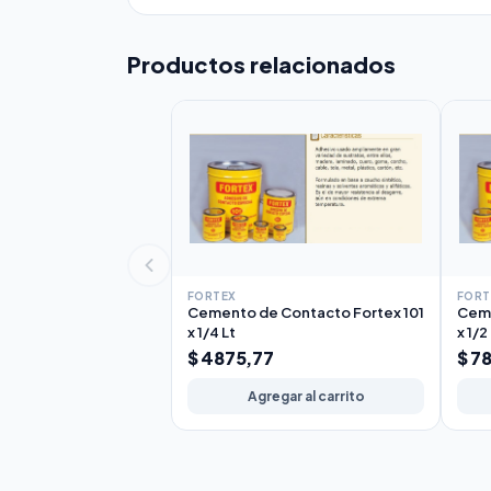
Productos relacionados
FORTEX
FORT
Cemento de Contacto Fortex 101
Ceme
x 1/4 Lt
x 1/2
$ 4875,77
$ 7
Agregar al carrito