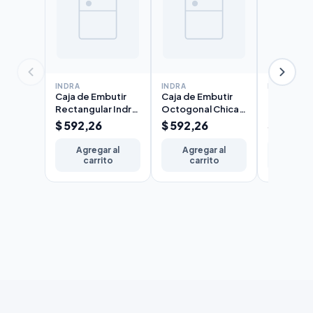
INDRA
INDRA
INDRA
Caja de Embutir
Caja de Embutir
Caja Cua
Rectangular Indra
Octogonal Chica
Galvaniza
5x10cm Chapa
Indra 7x7cm
10x10cm 
$ 592,26
$ 592,26
$ 1626,
N°20 Liviana
Chapa N°20
N°20
Agregar al
Agregar al
Agreg
carrito
carrito
carr