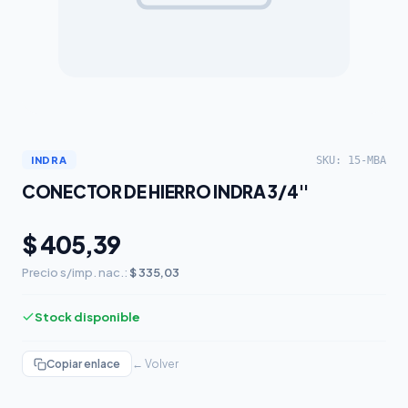
SKU: 15-MBA
INDRA
CONECTOR DE HIERRO INDRA 3/4''
$ 405,39
Precio s/imp. nac.:
$ 335,03
Stock disponible
Copiar enlace
← Volver