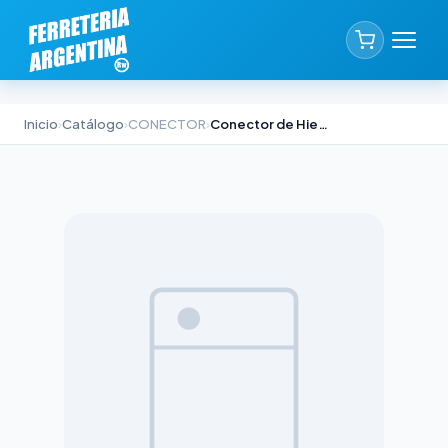
Inicio
›
Catálogo
›
CONECTOR
›
Conector de Hierro Indra 3/4''