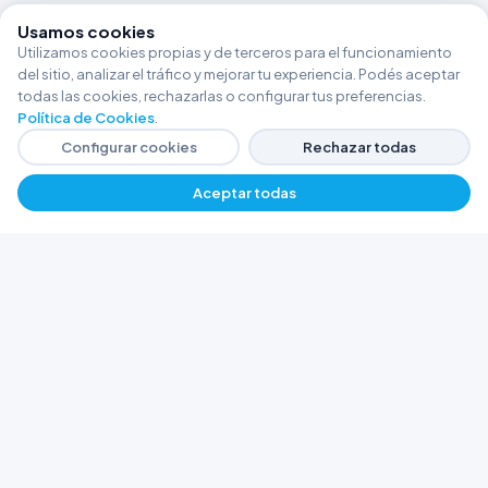
Usamos cookies
Utilizamos cookies propias y de terceros para el funcionamiento
del sitio, analizar el tráfico y mejorar tu experiencia. Podés aceptar
todas las cookies, rechazarlas o configurar tus preferencias.
Política de Cookies
.
Configurar cookies
Rechazar todas
Aceptar todas
−
+
$ 2426,48
Agregar
FERRETERÍA ARGENTINA RW
Líderes en herramientas industriales y
materiales de construcción en Rawson y
Playa Unión. Potenciamos tus proyectos con
calidad garantizada.
Trabajá con Nosotros