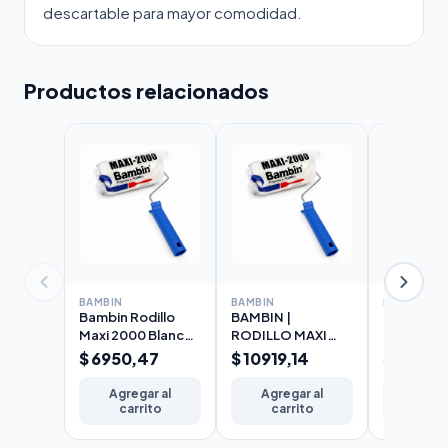
descartable para mayor comodidad.
Productos relacionados
BAMBIN
BAMBIN
BAMBIN
Bambin Rodillo
BAMBIN |
BAMBIN |
Maxi 2000 Blanco
RODILLO MAXI
RODILLO 
Lana
2000 BLANCO
2000 BL
$ 6950,47
$ 10919,14
$ 12254
Seleccionada 10
(LANA
(LANA
cm
SELECCIONADA)
SELECCI
Agregar al
Agregar al
Agreg
17cm
22cm
carrito
carrito
carr