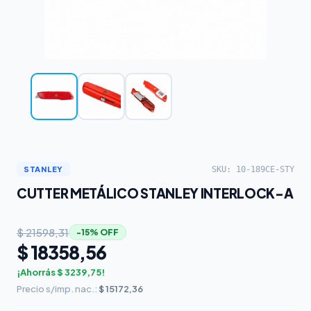
SKU: 10-189CE-STY
STANLEY
CUTTER METÁLICO STANLEY INTERLOCK-A
$ 21598,31
−15% OFF
$ 18358,56
¡Ahorrás $ 3239,75!
Precio s/imp. nac.:
$ 15172,36