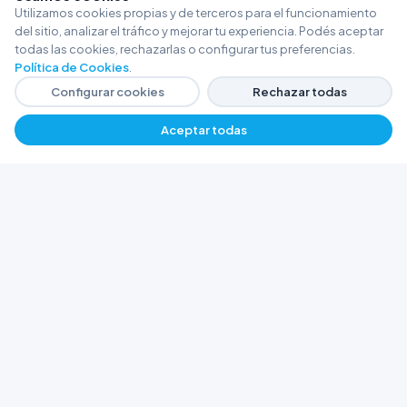
Utilizamos cookies propias y de terceros para el funcionamiento
del sitio, analizar el tráfico y mejorar tu experiencia. Podés aceptar
todas las cookies, rechazarlas o configurar tus preferencias.
Política de Cookies
.
Configurar cookies
Rechazar todas
Aceptar todas
−
+
$ 18358,56
Agregar
FERRETERÍA ARGENTINA RW
Líderes en herramientas industriales y
materiales de construcción en Rawson y
Playa Unión. Potenciamos tus proyectos con
calidad garantizada.
Trabajá con Nosotros