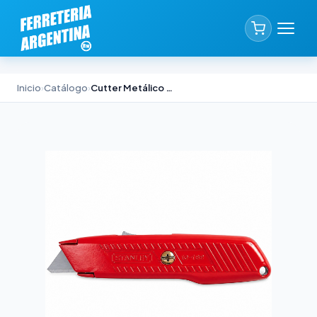
Inicio
›
Catálogo
›
Cutter Metálico Stanley Interlock-A