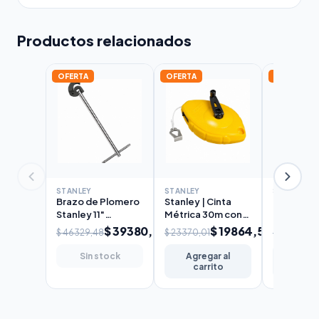
Productos relacionados
OFERTA
OFERTA
OFERTA
STANLEY
STANLEY
STANLEY
Brazo de Plomero
Stanley | Cinta
Cortatubo
Stanley 11"
Métrica 30m con
Trabajo 
(279mm)
Choca
1/8"-1/4" 
$ 39380,06
$ 19864,51
$ 46329,48
$ 23370,01
$ 61120,06
32mm)
Sin stock
Agregar al
Agreg
carrito
carr