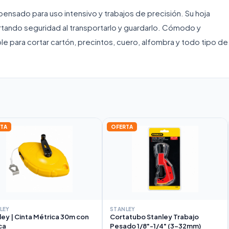
á pensado para uso intensivo y trabajos de precisión. Su hoja
ortando seguridad al transportarlo y guardarlo. Cómodo y
le para cortar cartón, precintos, cuero, alfombra y todo tipo de
TA
OFERTA
LEY
STANLEY
ley | Cinta Métrica 30m con
Cortatubo Stanley Trabajo
ca
Pesado 1/8"-1/4" (3-32mm)