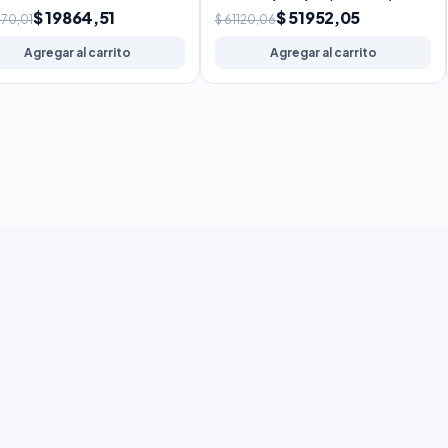
$ 19864,51
$ 51952,05
370,01
$ 61120,06
Agregar al carrito
Agregar al carrito