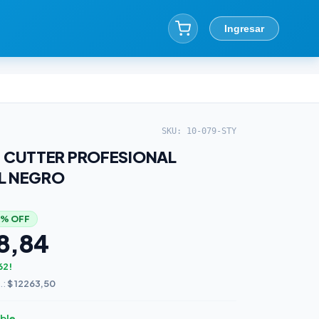
Ingresar
SKU: 10-079-STY
| CUTTER PROFESIONAL
L NEGRO
5% OFF
8,84
62!
.:
$ 12263,50
ible