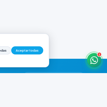
odas
Aceptar todas
1
HORARIOS DE ATENCIÓN
Casa Central
CERRADO
07:00 - 20:00
Murga
CERRADO
il.com
08:00 - 13:00 / 15:30 - 19:30