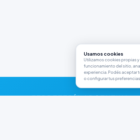
Usamos cookies
Utilizamos cookies propias y 
funcionamiento del sitio, anali
experiencia. Podés aceptar t
o configurar tus preferencias
FERRETERÍA ARGENTINA
RW
Líderes en herramientas industriales y
materiales de construcción en Rawson y
Playa Unión. Potenciamos tus proyectos con