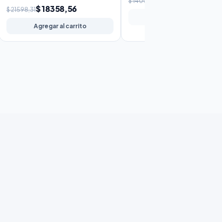
$ 14006,81
$ 18358,56
$ 21598,31
Sin stock
Agregar al carrito