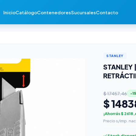
Inicio
Catálogo
Contenedores
Sucursales
Contacto
STANLEY
STANLEY 
RETRÁCTI
$ 17457,46
−1
$ 1483
¡Ahorrás $ 2618,
Precio s/imp. nac
Stock dispon