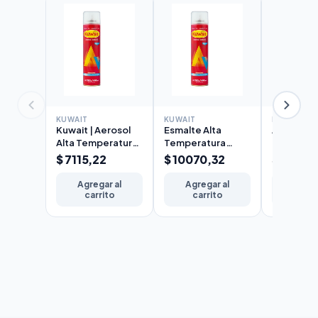
KUWAIT
KUWAIT
KUWAIT
Kuwait | Aerosol
Esmalte Alta
Antióxido 
Alta Temperatura
Temperatura
Kuwait en
Aluminio 240cc
Aluminio Kuwait
240cc
$ 7115,22
$ 10070,32
$ 4847,
Aerosol 440cc
Agregar al
Agregar al
Agreg
carrito
carrito
carr