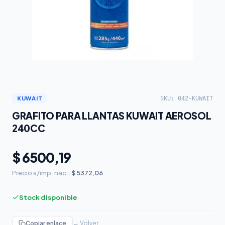
SKU: 042-KUWAIT
KUWAIT
GRAFITO PARA LLANTAS KUWAIT AEROSOL
240CC
$ 6500,19
Precio s/imp. nac.:
$ 5372,06
Stock disponible
Copiar enlace
← Volver