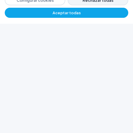
Configurar cookies
Rechazar todas
Aceptar todas
−
+
$ 6500,19
Agregar
FERRETERÍA ARGENTINA RW
Líderes en herramientas industriales y
materiales de construcción en Rawson y
Playa Unión. Potenciamos tus proyectos con
calidad garantizada.
Trabajá con Nosotros
© 2026 Ferretería Argentina RW. Rawson, Chubut,
Argentina.
Todos los derechos reservados
Política de Cookies
Política de Privacidad
Términos y Condiciones
Botón de Arrepentimiento