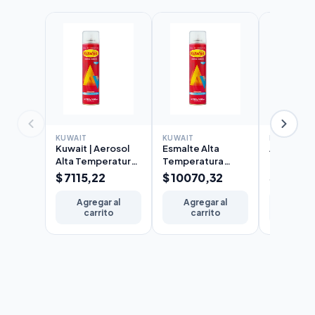
KUWAIT
KUWAIT
KUWAIT
Kuwait | Aerosol
Esmalte Alta
Antióxido 
Alta Temperatura
Temperatura
Kuwait en
Aluminio 240cc
Aluminio Kuwait
240cc
$ 7115,22
$ 10070,32
$ 4847,
Aerosol 440cc
Agregar al
Agregar al
Agreg
carrito
carrito
carr