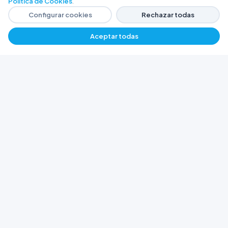
Política de Cookies
.
Configurar cookies
Rechazar todas
Aceptar todas
−
+
$ 5724,29
Agregar
FERRETERÍA ARGENTINA RW
Líderes en herramientas industriales y
materiales de construcción en Rawson y
Playa Unión. Potenciamos tus proyectos con
calidad garantizada.
Trabajá con Nosotros
© 2026 Ferretería Argentina RW. Rawson, Chubut,
Argentina.
Todos los derechos reservados