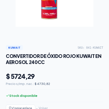
SKU: 041-KUWAIT
KUWAIT
CONVERTIDOR DE ÓXIDO ROJO KUWAIT EN
AEROSOL 240CC
$ 5724,29
Precio s/imp. nac.:
$ 4730,82
Stock disponible
Copiar enlace
← Volver