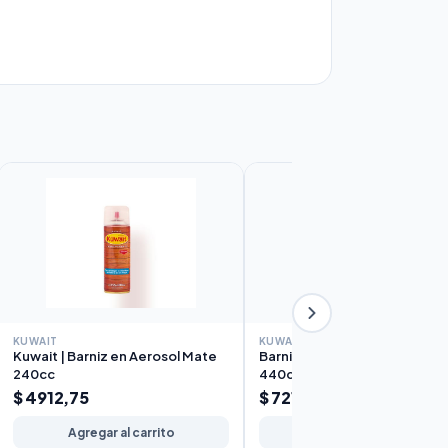
KUWAIT
KUWAIT
Kuwait | Barniz en Aerosol Mate
Barniz Mate Kuwait en Aeros
240cc
440cc
$ 4912,75
$ 7219,80
Agregar al carrito
Agregar al carrito