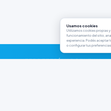
Usamos cookies
Utilizamos cookies propias y 
funcionamiento del sitio, anali
experiencia. Podés aceptar t
o configurar tus preferencias
FERRETERÍA ARGENTINA
RW
Líderes en herramientas industriales y
materiales de construcción en Rawson y
Playa Unión. Potenciamos tus proyectos con
calidad garantizada.