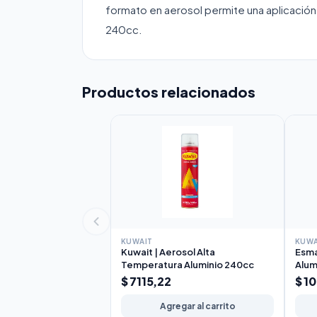
formato en aerosol permite una aplicación 
240cc.
Productos relacionados
KUWAIT
KUWA
Kuwait | Aerosol Alta
Esma
Temperatura Aluminio 240cc
Alum
$ 7115,22
$ 1
Agregar al carrito