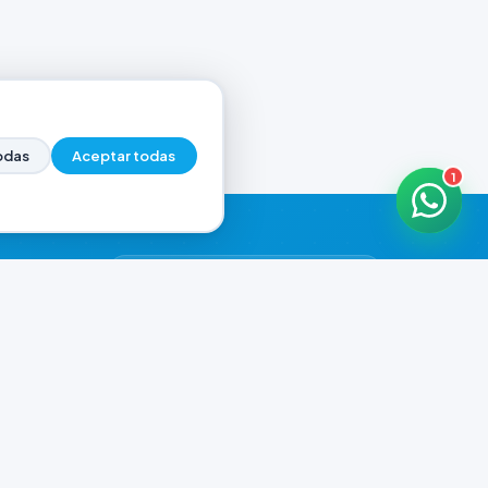
odas
Aceptar todas
1
HORARIOS DE ATENCIÓN
Casa Central
ABIERTO
07:00 - 18:30
Murga
ABIERTO
il.com
08:00 - 13:00
Playa Unión
ABIERTO
08:00 - 13:00
Prefar
ABIERTO