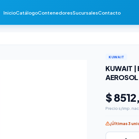
Inicio
Catálogo
Contenedores
Sucursales
Contacto
KUWAIT
KUWAIT |
AEROSOL
$ 8512
Precio s/imp. nac
¡Últimas 3 un