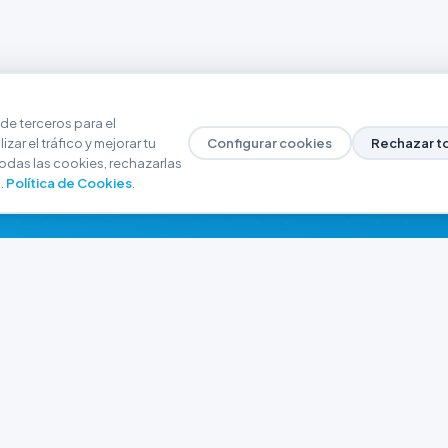
de terceros para el
zar el tráfico y mejorar tu
Configurar cookies
Rechazar t
odas las cookies, rechazarlas
.
Política de Cookies
.
NAVEGACIÓN
CONTACTO
Inicio
+54 9 280 466-6793
Catálogo
ferreteriaargrw@gma
Nuestras Sucursales
Trabajá con Nosotros
Playa unión, Chubut