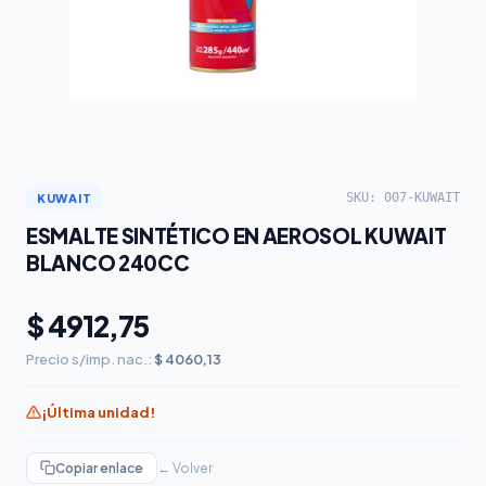
SKU: 007-KUWAIT
KUWAIT
ESMALTE SINTÉTICO EN AEROSOL KUWAIT
BLANCO 240CC
$ 4912,75
Precio s/imp. nac.:
$ 4060,13
¡Última unidad!
Copiar enlace
← Volver