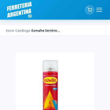
Inicio
›
Catálogo
›
Esmalte Sintético en Aerosol Kuwait Blanco 240cc