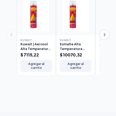
KUWAIT
KUWAIT
KUWAIT
Kuwait | Aerosol
Esmalte Alta
Antióxido 
Alta Temperatura
Temperatura
Kuwait en
Aluminio 240cc
Aluminio Kuwait
240cc
$ 7115,22
$ 10070,32
$ 4847,
Aerosol 440cc
Agregar al
Agregar al
Agreg
carrito
carrito
carr