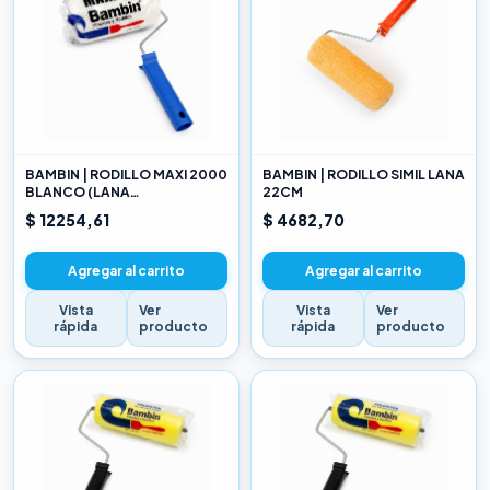
BAMBIN | RODILLO MAXI 2000
BAMBIN | RODILLO SIMIL LANA
BLANCO (LANA
22CM
SELECCIONADA) 22CM
$ 12254,61
$ 4682,70
Agregar al carrito
Agregar al carrito
Vista
Ver
Vista
Ver
rápida
producto
rápida
producto