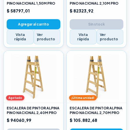
PINO NACIONAL 1,50M PRO
PINO NACIONAL 2,10M PRO
$ 58797,01
$ 82323,92
Agregar al carrito
Sin stock
Vista
Ver
Vista
Ver
rápida
producto
rápida
producto
Agotado
¡Última unidad!
ESCALERA DE PINTOR ALPINA
ESCALERA DE PINTOR ALPINA
PINO NACIONAL 2,40M PRO
PINO NACIONAL 2,70M PRO
$ 94060,99
$ 105.882,68