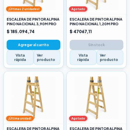
¡Últimas 2 unidades!
Agotado
ESCALERA DE PINTOR ALPINA
ESCALERA DE PINTOR ALPINA
PINO NACIONAL 3,90M PRO
PINO NACIONAL 1,20M PRO
$ 185.094,74
$ 47067,11
Agregar al carrito
Sin stock
Vista
Ver
Vista
Ver
rápida
producto
rápida
producto
¡Última unidad!
Agotado
ESCALERA DE PINTOR ALPINA
ESCALERA DE PINTOR ALPINA