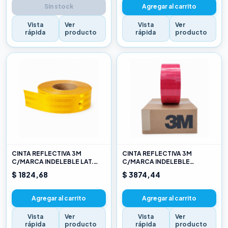
Sin stock
Agregar al carrito
Vista
Ver
Vista
Ver
rápida
producto
rápida
producto
CINTA REFLECTIVA 3M
CINTA REFLECTIVA 3M
C/MARCA INDELEBLE LAT.
C/MARCA INDELEBLE
AMARILLO X METRO
TRASERA BLANCA Y ROJO X
$ 1824,68
$ 3874,44
METRO
Agregar al carrito
Agregar al carrito
Vista
Ver
Vista
Ver
rápida
producto
rápida
producto