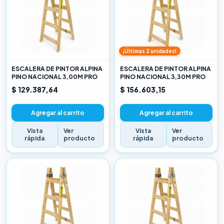
¡Últimas 2 unidades!
ESCALERA DE PINTOR ALPINA
ESCALERA DE PINTOR ALPINA
PINO NACIONAL 3,00M PRO
PINO NACIONAL 3,30M PRO
$ 129.387,64
$ 156.603,15
Agregar al carrito
Agregar al carrito
Vista
Ver
Vista
Ver
rápida
producto
rápida
producto