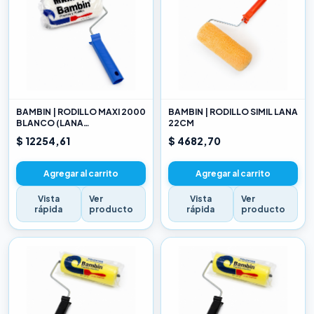
BAMBIN | RODILLO MAXI 2000
BAMBIN | RODILLO SIMIL LANA
BLANCO (LANA
22CM
SELECCIONADA) 22CM
$ 12254,61
$ 4682,70
Agregar al carrito
Agregar al carrito
Vista
Ver
Vista
Ver
rápida
producto
rápida
producto