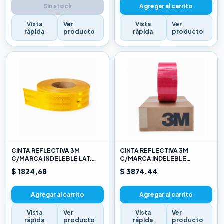
Sin stock
Agregar al carrito
Vista
Ver
Vista
Ver
rápida
producto
rápida
producto
CINTA REFLECTIVA 3M
CINTA REFLECTIVA 3M
C/MARCA INDELEBLE LAT.
C/MARCA INDELEBLE
AMARILLO X METRO
TRASERA BLANCA Y ROJO X
$ 1824,68
$ 3874,44
METRO
Agregar al carrito
Agregar al carrito
Vista
Ver
Vista
Ver
rápida
producto
rápida
producto