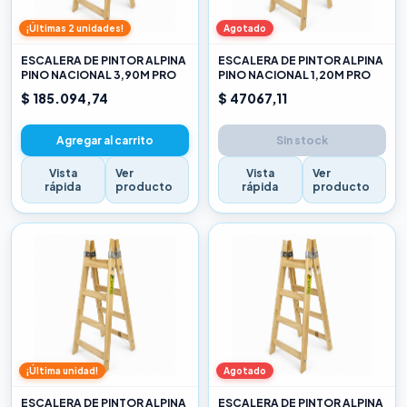
¡Últimas 2 unidades!
Agotado
ESCALERA DE PINTOR ALPINA
ESCALERA DE PINTOR ALPINA
PINO NACIONAL 3,90M PRO
PINO NACIONAL 1,20M PRO
$ 185.094,74
$ 47067,11
Agregar al carrito
Sin stock
Vista
Ver
Vista
Ver
rápida
producto
rápida
producto
¡Última unidad!
Agotado
ESCALERA DE PINTOR ALPINA
ESCALERA DE PINTOR ALPINA