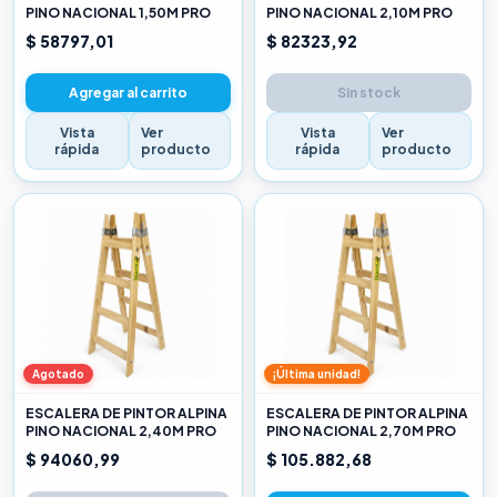
PINO NACIONAL 1,50M PRO
PINO NACIONAL 2,10M PRO
$ 58797,01
$ 82323,92
Agregar al carrito
Sin stock
Vista
Ver
Vista
Ver
rápida
producto
rápida
producto
Agotado
¡Última unidad!
ESCALERA DE PINTOR ALPINA
ESCALERA DE PINTOR ALPINA
PINO NACIONAL 2,40M PRO
PINO NACIONAL 2,70M PRO
$ 94060,99
$ 105.882,68