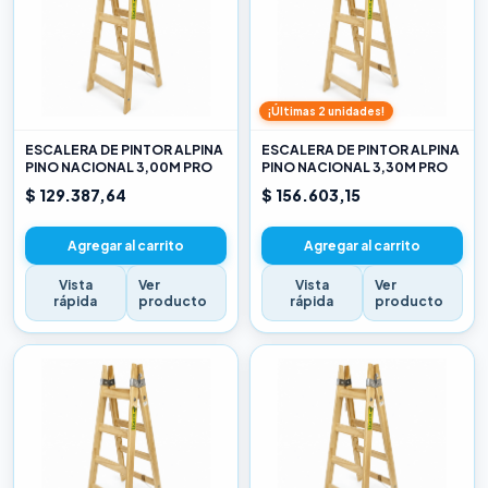
¡Últimas 2 unidades!
ESCALERA DE PINTOR ALPINA
ESCALERA DE PINTOR ALPINA
PINO NACIONAL 3,00M PRO
PINO NACIONAL 3,30M PRO
$ 129.387,64
$ 156.603,15
Agregar al carrito
Agregar al carrito
Vista
Ver
Vista
Ver
rápida
producto
rápida
producto