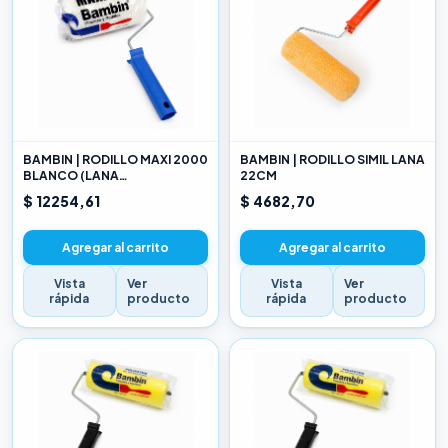
BAMBIN | RODILLO MAXI 2000
BAMBIN | RODILLO SIMIL LANA
BLANCO (LANA
22CM
SELECCIONADA) 22CM
$ 12254,61
$ 4682,70
Agregar al carrito
Agregar al carrito
Vista
Ver
Vista
Ver
rápida
producto
rápida
producto