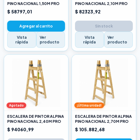
PINO NACIONAL 1,50M PRO
PINO NACIONAL 2,10M PRO
$ 58797,01
$ 82323,92
Agregar al carrito
Sin stock
Vista
Ver
Vista
Ver
rápida
producto
rápida
producto
Agotado
¡Última unidad!
ESCALERA DE PINTOR ALPINA
ESCALERA DE PINTOR ALPINA
PINO NACIONAL 2,40M PRO
PINO NACIONAL 2,70M PRO
$ 94060,99
$ 105.882,68