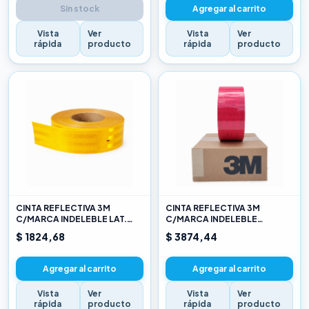
Sin stock
Agregar al carrito
Vista
Ver
Vista
Ver
rápida
producto
rápida
producto
CINTA REFLECTIVA 3M
CINTA REFLECTIVA 3M
C/MARCA INDELEBLE LAT.
C/MARCA INDELEBLE
AMARILLO X METRO
TRASERA BLANCA Y ROJO X
$ 1824,68
$ 3874,44
METRO
Agregar al carrito
Agregar al carrito
Vista
Ver
Vista
Ver
rápida
producto
rápida
producto