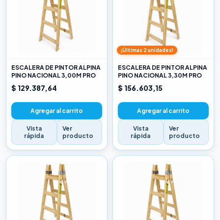
¡Últimas 2 unidades!
ESCALERA DE PINTOR ALPINA
ESCALERA DE PINTOR ALPINA
PINO NACIONAL 3,00M PRO
PINO NACIONAL 3,30M PRO
$ 129.387,64
$ 156.603,15
Agregar al carrito
Agregar al carrito
Vista
Ver
Vista
Ver
rápida
producto
rápida
producto