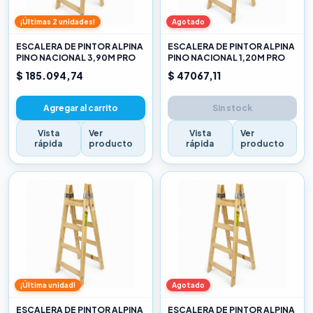
¡Últimas 2 unidades!
Agotado
ESCALERA DE PINTOR ALPINA
ESCALERA DE PINTOR ALPINA
PINO NACIONAL 3,90M PRO
PINO NACIONAL 1,20M PRO
$ 185.094,74
$ 47067,11
Agregar al carrito
Sin stock
Vista
Ver
Vista
Ver
rápida
producto
rápida
producto
¡Última unidad!
Agotado
ESCALERA DE PINTOR ALPINA
ESCALERA DE PINTOR ALPINA